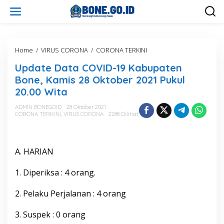
L
e
w
a
t
i
Home
/
VIRUS CORONA
/
CORONA TERKINI
U
k
p
Update Data COVID-19 Kabupaten
e
d
k
a
Bone, Kamis 28 Oktober 2021 Pukul
o
t
20.00 Wita
n
e
t
D
ADMIN BONEGOID
28 Oktober 2021
e
a
CORONA TERKINI
,
VIRUS CORONA
2288 Dilihat
n
t
a
C
O
A. HARIAN
V
I
1. Diperiksa : 4 orang.
D
-
2. Pelaku Perjalanan : 4 orang
1
9
K
3. Suspek : 0 orang
a