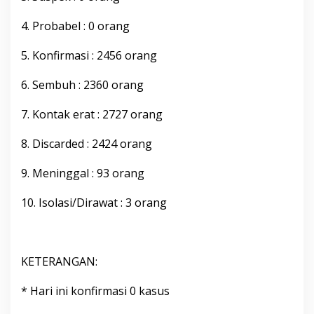
r
2
4. Probabel : 0 orang
0
2
5. Konfirmasi : 2456 orang
1
P
6. Sembuh : 2360 orang
u
k
u
7. Kontak erat : 2727 orang
l
2
8. Discarded : 2424 orang
0
.
9. Meninggal : 93 orang
0
0
W
10. Isolasi/Dirawat : 3 orang
i
t
a
KETERANGAN:
* Hari ini konfirmasi 0 kasus