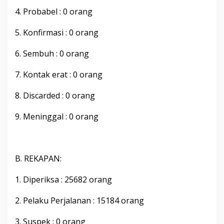
b
4. Probabel : 0 orang
u
p
5. Konfirmasi : 0 orang
a
t
e
6. Sembuh : 0 orang
n
B
7. Kontak erat : 0 orang
o
n
8. Discarded : 0 orang
e
,
K
9. Meninggal : 0 orang
a
m
i
s
B. REKAPAN:
2
8
O
1. Diperiksa : 25682 orang
k
t
2. Pelaku Perjalanan : 15184 orang
o
b
3. Suspek : 0 orang
e