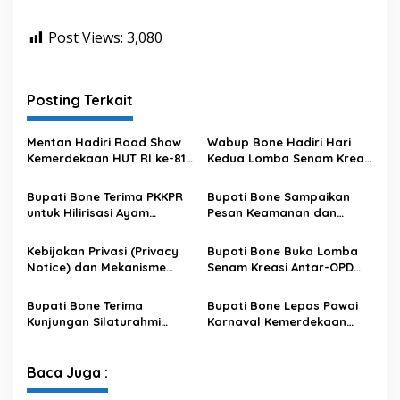
Post Views:
3,080
Posting Terkait
Mentan Hadiri Road Show
Wabup Bone Hadiri Hari
Kemerdekaan HUT RI ke-81
Kedua Lomba Senam Kreasi
di Kecamatan Ponre
Antar OPD
Kabupaten Bone, Dihadiri
Bupati Bone Terima PKKPR
Bupati Bone Sampaikan
Puluhan Ribu Masyarakat
untuk Hilirisasi Ayam
Pesan Keamanan dan
Terintegrasi
Antisipasi El Nino di Bengo
Kebijakan Privasi (Privacy
Bupati Bone Buka Lomba
Notice) dan Mekanisme
Senam Kreasi Antar-OPD
Pemenuhan Hak Subjek
Meriahkan HUT ke-81 RI
Data pada Portal Bone
Bupati Bone Terima
Bupati Bone Lepas Pawai
Satu Data
Kunjungan Silaturahmi
Karnaval Kemerdekaan
Dandodiklatpur Rindam
PAUD se-Kabupaten Bone
XIV/Hasanuddin
Sambut HUT ke-81 RI
Baca Juga :