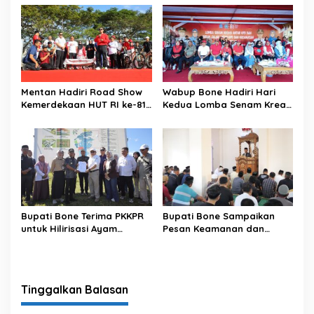
Mentan Hadiri Road Show
Wabup Bone Hadiri Hari
Kemerdekaan HUT RI ke-81
Kedua Lomba Senam Kreasi
di Kecamatan Ponre
Antar OPD
Kabupaten Bone, Dihadiri
Puluhan Ribu Masyarakat
Bupati Bone Terima PKKPR
Bupati Bone Sampaikan
untuk Hilirisasi Ayam
Pesan Keamanan dan
Terintegrasi
Antisipasi El Nino di Bengo
Tinggalkan Balasan