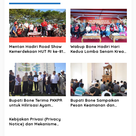
Mentan Hadiri Road Show
Wabup Bone Hadiri Hari
Kemerdekaan HUT RI ke-81
Kedua Lomba Senam Kreasi
di Kecamatan Ponre
Antar OPD
Kabupaten Bone, Dihadiri
Puluhan Ribu Masyarakat
Bupati Bone Terima PKKPR
Bupati Bone Sampaikan
untuk Hilirisasi Ayam
Pesan Keamanan dan
Terintegrasi
Antisipasi El Nino di Bengo
Kebijakan Privasi (Privacy
Notice) dan Mekanisme
Pemenuhan Hak Subjek
Data pada Portal Bone