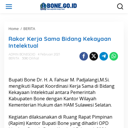
L
e
w
a
t
i
Home
/
BERITA
R
k
a
Rakor Kerja Sama Bidang Kekayaan
e
k
k
o
Intelektual
o
r
n
K
ADMIN BONEGOID
4 Februari 2021
t
BERITA
3080 Dilihat
e
e
r
n
j
a
Bupati Bone Dr. H. A. Fahsar M. Padjalangi,M.Si.
S
a
mengikuti Rapat Koordinasi Kerja Sama di Bidang
m
Kekayaan Intelektual antara Pemerintah
a
Kabupaten Bone dengan Kantor Wilayah
B
Kementerian Hukum dan HAM Sulawesi Selatan.
i
d
a
Kegiatan dilaksanakan di Ruang Rapat Pimpinan
n
(Rapim) Kantor Bupati Bone yang dihadiri OPD
g