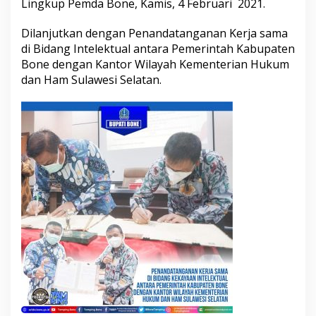
Lingkup Pemda Bone, Kamis, 4 Februari 2021.
K
e
Dilanjutkan dengan Penandatanganan Kerja sama
k
a
di Bidang Intelektual antara Pemerintah Kabupaten
y
Bone dengan Kantor Wilayah Kementerian Hukum
a
dan Ham Sulawesi Selatan.
a
n
I
n
t
e
l
e
k
t
u
a
l