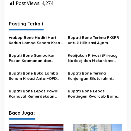
Post Views:
4,274
Posting Terkait
Wabup Bone Hadiri Hari
Bupati Bone Terima PKKPR
Kedua Lomba Senam Kreasi
untuk Hilirisasi Ayam
Antar OPD
Terintegrasi
Bupati Bone Sampaikan
Kebijakan Privasi (Privacy
Pesan Keamanan dan
Notice) dan Mekanisme
Antisipasi El Nino di Bengo
Pemenuhan Hak Subjek
Data pada Portal Bone
Bupati Bone Buka Lomba
Bupati Bone Terima
Satu Data
Senam Kreasi Antar-OPD
Kunjungan Silaturahmi
Meriahkan HUT ke-81 RI
Dandodiklatpur Rindam
XIV/Hasanuddin
Bupati Bone Lepas Pawai
Bupati Bone Lepas
Karnaval Kemerdekaan
Kontingen Kwarcab Bone
PAUD se-Kabupaten Bone
Menuju Jambore Nasional
Sambut HUT ke-81 RI
XII Tahun 2026
Baca Juga :