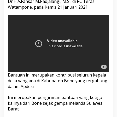
Dr.H.A.Fahsar M.Padjalangi, M.Si. di RC Teras
A
Watampone, pada Kamis 21 Januari 2021.
p
d
e
s
i
B
o
n
e
P
e
d
u
l
i
Bantuan ini merupakan kontribusi seluruh kepala
S
desa yang ada di Kabupaten Bone yang tergabung
u
dalam Apdesi.
l
b
Ini merupakan pengiriman bantuan yang ketiga
a
r
kalinya dari Bone sejak gempa melanda Sulawesi
Barat.