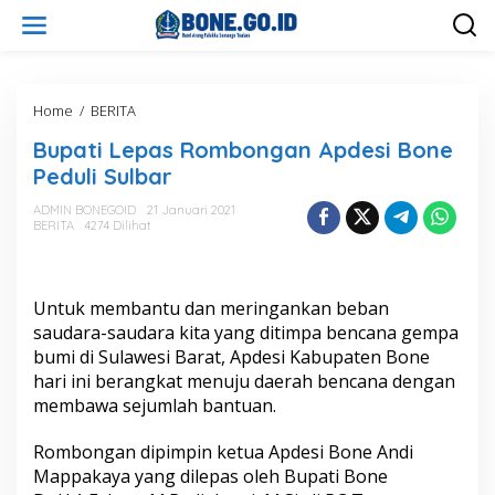
L
e
w
a
t
i
Home
/
BERITA
B
k
u
Bupati Lepas Rombongan Apdesi Bone
e
p
k
a
Peduli Sulbar
o
t
n
i
ADMIN BONEGOID
21 Januari 2021
t
BERITA
4274 Dilihat
L
e
e
n
p
a
Untuk membantu dan meringankan beban
s
R
saudara-saudara kita yang ditimpa bencana gempa
o
bumi di Sulawesi Barat, Apdesi Kabupaten Bone
m
hari ini berangkat menuju daerah bencana dengan
b
membawa sejumlah bantuan.
o
n
g
Rombongan dipimpin ketua Apdesi Bone Andi
a
Mappakaya yang dilepas oleh Bupati Bone
n