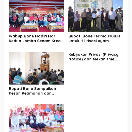
Wabup Bone Hadiri Hari
Bupati Bone Terima PKKPR
Kedua Lomba Senam Kreasi
untuk Hilirisasi Ayam
Antar OPD
Terintegrasi
Kebijakan Privasi (Privacy
Notice) dan Mekanisme
Pemenuhan Hak Subjek
Data pada Portal Bone
Satu Data
Bupati Bone Sampaikan
Pesan Keamanan dan
Antisipasi El Nino di Bengo