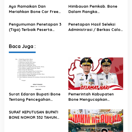
ATAS KEPUTUSAN BUPATI
Bone
Ayo Ramaikan Dan
Himbauan Pemkab. Bone
BONE NOMОR 620 TAHUN
Meriahkan Bone Car Free
Dalam Rangka
2024 TENTANG PENETAPAN
Day
Memperingati HUT RI Ke 80
KEGIATAN PENGADAAN
Pengumuman Penetapan 3
Penetapan Hasil Seleksi
BARANG/JASA STRATEGIS
(Tiga) Terbaik Peserta
Administrasi / Berkas Calon
INFRASTRUKTUR TAHUN
Seleksi Jabatan Pimpinan
Peserta Seleksi Terbuka
2025
Tinggi Pratama Pemerintah
Jabatan Tinggi Pratama Di
Kabupaten Bone Tahun
Lingkungan Pemerintah
Baca Juga :
2025
Kabupaten Bone
Surat Edaran Bupati Bone
Pemerintah Kabupaten
Tentang Pencegahan
Bone Mengucapkan
Korupsi Dan Pengendalian
Selamat Memperingati Hari
Gratifikasi Terkait Hari
Kesaktian Pancasila
SURAT KEPUTUSAN BUPATI
Raya
BONE NOMOR 332 TAHUN
2025 TENTANG PERUBAHAN
ATAS KEPUTUSAN BUPATI