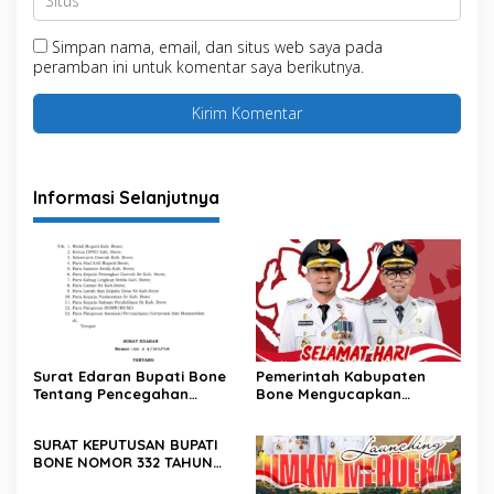
Simpan nama, email, dan situs web saya pada
peramban ini untuk komentar saya berikutnya.
Informasi Selanjutnya
Surat Edaran Bupati Bone
Pemerintah Kabupaten
Tentang Pencegahan
Bone Mengucapkan
Korupsi Dan Pengendalian
Selamat Memperingati Hari
Gratifikasi Terkait Hari
Kesaktian Pancasila
SURAT KEPUTUSAN BUPATI
Raya
BONE NOMOR 332 TAHUN
2025 TENTANG PERUBAHAN