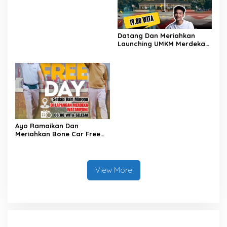
ATAS KEPUTUSAN BUPATI
BONE NOMОR 620 TAHUN
2024 TENTANG PENETAPAN
KEGIATAN PENGADAAN
BARANG/JASA STRATEGIS
Datang Dan Meriahkan
INFRASTRUKTUR TAHUN
Launching UMKM Merdeka
2025
Di Lapangan Merdeka Kab.
Bone
Ayo Ramaikan Dan
Meriahkan Bone Car Free
Day
View More