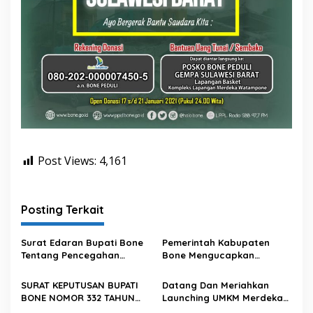
a
r
a
K
i
t
a
Post Views:
4,161
Posting Terkait
Surat Edaran Bupati Bone
Pemerintah Kabupaten
Tentang Pencegahan
Bone Mengucapkan
Korupsi Dan Pengendalian
Selamat Memperingati Hari
Gratifikasi Terkait Hari
Kesaktian Pancasila
SURAT KEPUTUSAN BUPATI
Datang Dan Meriahkan
Raya
BONE NOMOR 332 TAHUN
Launching UMKM Merdeka
2025 TENTANG PERUBAHAN
Di Lapangan Merdeka Kab.