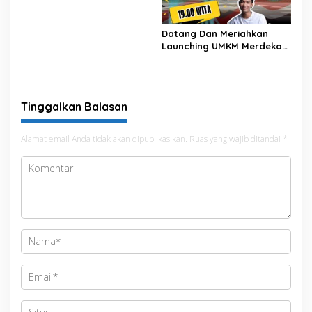
BONE NOMОR 620 TAHUN
2024 TENTANG PENETAPAN
KEGIATAN PENGADAAN
Datang Dan Meriahkan
BARANG/JASA STRATEGIS
Launching UMKM Merdeka
INFRASTRUKTUR TAHUN
Di Lapangan Merdeka Kab.
2025
Bone
Tinggalkan Balasan
Alamat email Anda tidak akan dipublikasikan.
Ruas yang wajib ditandai
*