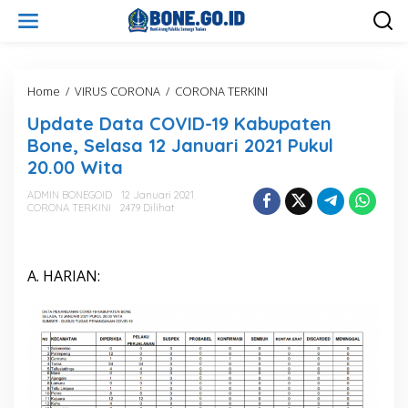
L
e
w
a
t
i
Home
/
VIRUS CORONA
/
CORONA TERKINI
U
k
p
Update Data COVID-19 Kabupaten
e
d
k
a
Bone, Selasa 12 Januari 2021 Pukul
o
t
20.00 Wita
n
e
t
D
ADMIN BONEGOID
12 Januari 2021
e
a
CORONA TERKINI
2479 Dilihat
n
t
a
C
O
A. HARIAN:
V
I
D
-
1
9
K
a