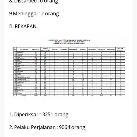
8. Discarded : 0 orang
r
i
9.Meninggal : 2 orang
2
0
B. REKAPAN:
2
1
P
u
k
u
l
2
0
.
0
0
W
i
t
a
1. Diperiksa : 13251 orang
2. Pelaku Perjalanan : 9064 orang