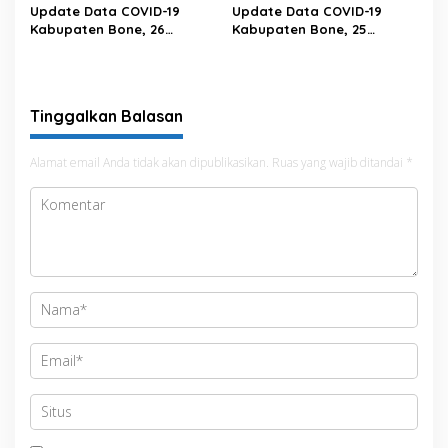
Update Data COVID-19
Update Data COVID-19
Kabupaten Bone, 26
Kabupaten Bone, 25
Februari 2023 Pukul 20.00
Februari 2023 Pukul 20.00
Wita
Wita
Tinggalkan Balasan
Alamat email Anda tidak akan dipublikasikan.
Ruas yang wajib ditandai
*