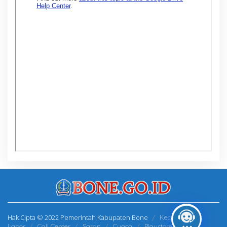
Hak Cipta © 2022 Pemerintah Kabupaten Bone
Kecamatan
Lapor
Call Center
Saran
Cuaca
Playstore