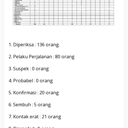
b
u
p
a
t
e
n
B
1. Diperiksa : 136 orang.
o
n
e
2. Pelaku Perjalanan : 80 orang
,
S
3. Suspek : 0 orang
e
l
4. Probabel : 0 orang
a
s
a
5. Konfirmasi : 20 orang
1
2
6. Sembuh : 5 orang
J
a
7. Kontak erat : 21 orang
n
u
a