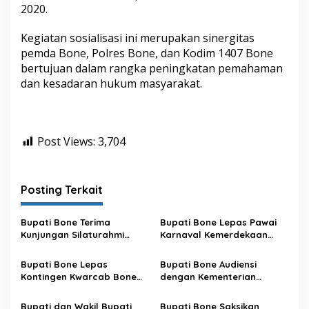
2020.
a
k
H
Kegiatan sosialisasi ini merupakan sinergitas
u
pemda Bone, Polres Bone, dan Kodim 1407 Bone
k
bertujuan dalam rangka peningkatan pemahaman
u
dan kesadaran hukum masyarakat.
m
H
a
r
u
Post Views:
3,704
s
T
e
r
Posting Terkait
j
a
g
Bupati Bone Terima
Bupati Bone Lepas Pawai
a
Kunjungan Silaturahmi
Karnaval Kemerdekaan
Dandodiklatpur Rindam
PAUD se-Kabupaten Bone
XIV/Hasanuddin
Sambut HUT ke-81 RI
Bupati Bone Lepas
Bupati Bone Audiensi
Kontingen Kwarcab Bone
dengan Kementerian
Menuju Jambore Nasional
Kehutanan Bahas
XII Tahun 2026
Penataan Kawasan Hutan
Bupati dan Wakil Bupati
Bupati Bone Saksikan