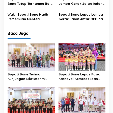
untuk Kepastian Hak Tanah
Bone Tutup Turnamen Bola
Lomba Gerak Jalan Indah
Masyarakat
Voli BerAmal Cup 2026,
Pelajar, Tanamkan Disiplin
Tambah Bonus Rp10 Juta
dan Bangkitkan Semangat
Wakil Bupati Bone Hadiri
Bupati Bone Lepas Lomba
untuk Para Juara
Kemerdekaan
Pertemuan Menteri
Gerak Jalan Antar OPD dan
Lingkungan Hidup Bahas
Kecamatan, Perkuat
Pengelolaan Sampah
Semangat Kolaborasi
Modern di Sulawesi Selatan
Sambut HUT ke-81 RI
Baca Juga :
Bupati Bone Terima
Bupati Bone Lepas Pawai
Kunjungan Silaturahmi
Karnaval Kemerdekaan
Dandodiklatpur Rindam
PAUD se-Kabupaten Bone
XIV/Hasanuddin
Sambut HUT ke-81 RI