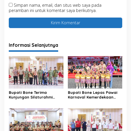
Simpan nama, email, dan situs web saya pada
peramban ini untuk komentar saya berikutnya.
Informasi Selanjutnya
Bupati Bone Terima
Bupati Bone Lepas Pawai
Kunjungan Silaturahmi
Karnaval Kemerdekaan
Dandodiklatpur Rindam
PAUD se-Kabupaten Bone
XIV/Hasanuddin
Sambut HUT ke-81 RI