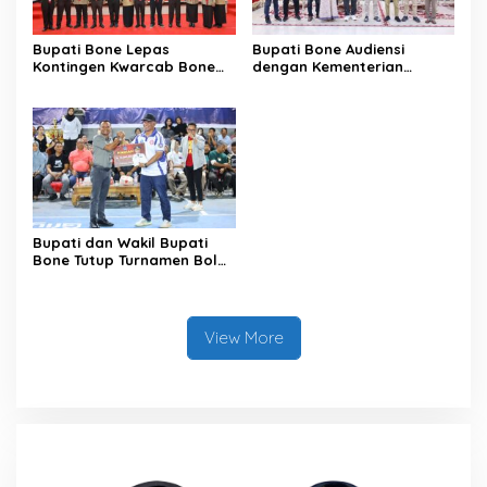
Bupati Bone Lepas
Bupati Bone Audiensi
Kontingen Kwarcab Bone
dengan Kementerian
Menuju Jambore Nasional
Kehutanan Bahas
XII Tahun 2026
Penataan Kawasan Hutan
untuk Kepastian Hak Tanah
Masyarakat
Bupati dan Wakil Bupati
Bone Tutup Turnamen Bola
Voli BerAmal Cup 2026,
Tambah Bonus Rp10 Juta
untuk Para Juara
View More