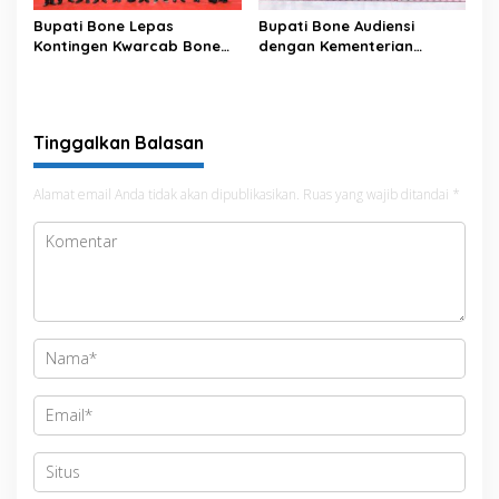
Bupati Bone Lepas
Bupati Bone Audiensi
Kontingen Kwarcab Bone
dengan Kementerian
Menuju Jambore Nasional
Kehutanan Bahas
XII Tahun 2026
Penataan Kawasan Hutan
untuk Kepastian Hak Tanah
Masyarakat
Tinggalkan Balasan
Alamat email Anda tidak akan dipublikasikan.
Ruas yang wajib ditandai
*