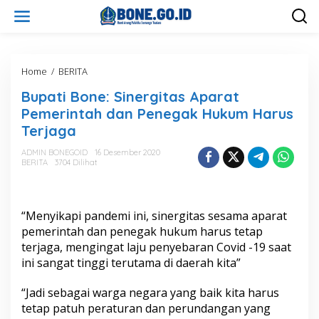
L
e
w
a
t
i
Home
/
BERITA
B
k
u
Bupati Bone: Sinergitas Aparat
e
p
k
a
Pemerintah dan Penegak Hukum Harus
o
t
Terjaga
n
i
t
B
ADMIN BONEGOID
16 Desember 2020
e
o
BERITA
3704 Dilihat
n
n
e
:
S
“Menyikapi pandemi ini, sinergitas sesama aparat
i
pemerintah dan penegak hukum harus tetap
n
terjaga, mengingat laju penyebaran Covid -19 saat
e
ini sangat tinggi terutama di daerah kita”
r
g
i
“Jadi sebagai warga negara yang baik kita harus
t
tetap patuh peraturan dan perundangan yang
a