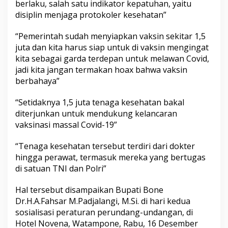
berlaku, salah satu indikator kepatuhan, yaitu
s
disiplin menjaga protokoler kesehatan”
A
p
a
“Pemerintah sudah menyiapkan vaksin sekitar 1,5
r
juta dan kita harus siap untuk di vaksin mengingat
a
kita sebagai garda terdepan untuk melawan Covid,
t
jadi kita jangan termakan hoax bahwa vaksin
P
e
berbahaya”
m
e
“Setidaknya 1,5 juta tenaga kesehatan bakal
r
diterjunkan untuk mendukung kelancaran
i
vaksinasi massal Covid-19”
n
t
a
“Tenaga kesehatan tersebut terdiri dari dokter
h
hingga perawat, termasuk mereka yang bertugas
d
di satuan TNI dan Polri”
a
n
Hal tersebut disampaikan Bupati Bone
P
e
Dr.H.A.Fahsar M.Padjalangi, M.Si. di hari kedua
n
sosialisasi peraturan perundang-undangan, di
e
Hotel Novena, Watampone, Rabu, 16 Desember
g