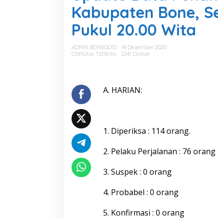
a
Kabupaten Bone, S
t
e
Pukul 20.00 Wita
D
a
t
ADMIN BONEGOID
14 Desember 2020
a
CORONA TERKINI
2241 Dilihat
P
e
n
a
A. HARIAN:
n
g
a
n
1. Diperiksa : 114 orang.
a
n
C
2. Pelaku Perjalanan : 76 orang
O
V
3. Suspek : 0 orang
I
D
4. Probabel : 0 orang
-
1
9
5. Konfirmasi : 0 orang