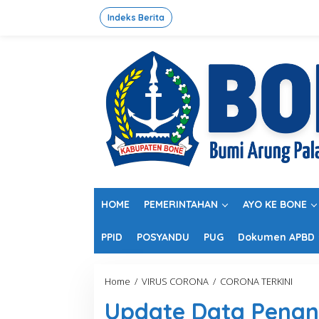
L
e
Indeks Berita
w
a
t
i
k
e
k
o
n
t
e
n
HOME
PEMERINTAHAN
AYO KE BONE
PPID
POSYANDU
PUG
Dokumen APBD
Home
/
VIRUS CORONA
/
CORONA TERKINI
U
p
Update Data Penan
d