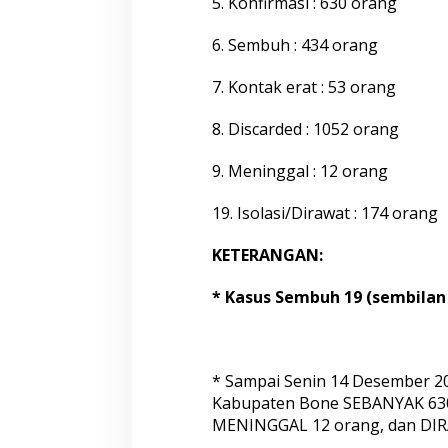
5. Konfirmasi : 630 orang
m
b
e
6. Sembuh : 434 orang
r
2
7. Kontak erat : 53 orang
0
2
8. Discarded : 1052 orang
0
P
u
9. Meninggal : 12 orang
k
u
19. Isolasi/Dirawat : 174 orang
l
2
KETERANGAN:
0
.
0
* Kasus Sembuh 19 (sembilan 
0
W
i
t
* Sampai Senin 14 Desember 20
a
Kabupaten Bone SEBANYAK 630
MENINGGAL 12 orang, dan DIR