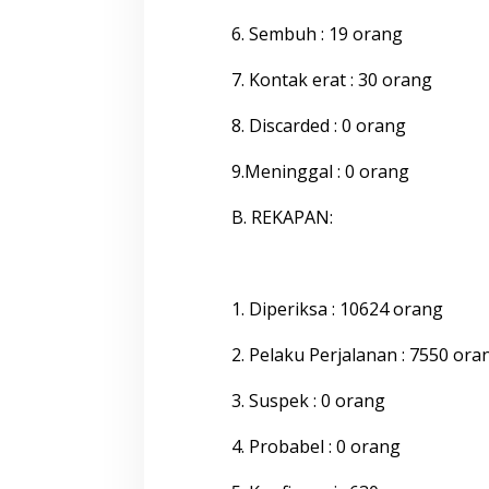
K
a
6. Sembuh : 19 orang
b
u
7. Kontak erat : 30 orang
p
a
t
8. Discarded : 0 orang
e
n
9.Meninggal : 0 orang
B
o
B. REKAPAN:
n
e
,
S
e
1. Diperiksa : 10624 orang
n
i
2. Pelaku Perjalanan : 7550 ora
n
1
4
3. Suspek : 0 orang
D
e
4. Probabel : 0 orang
s
e