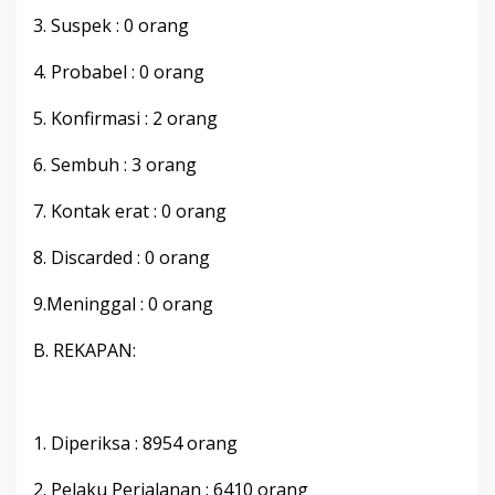
C
3. Suspek : 0 orang
O
V
4. Probabel : 0 orang
I
D
-
5. Konfirmasi : 2 orang
1
9
6. Sembuh : 3 orang
K
a
7. Kontak erat : 0 orang
b
u
p
8. Discarded : 0 orang
a
t
9.Meninggal : 0 orang
e
n
B. REKAPAN:
B
o
n
e
,
1. Diperiksa : 8954 orang
S
e
2. Pelaku Perjalanan : 6410 orang
l