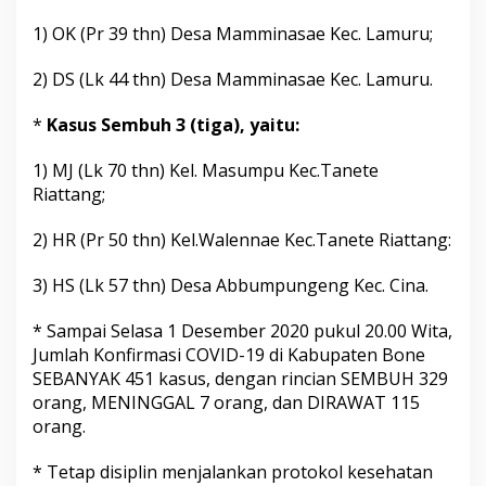
0
1) OK (Pr 39 thn) Desa Mamminasae Kec. Lamuru;
W
i
t
2) DS (Lk 44 thn) Desa Mamminasae Kec. Lamuru.
a
*
Kasus Sembuh 3 (tiga), yaitu:
1) MJ (Lk 70 thn) Kel. Masumpu Kec.Tanete
Riattang;
2) HR (Pr 50 thn) Kel.Walennae Kec.Tanete Riattang:
3) HS (Lk 57 thn) Desa Abbumpungeng Kec. Cina.
* Sampai Selasa 1 Desember 2020 pukul 20.00 Wita,
Jumlah Konfirmasi COVID-19 di Kabupaten Bone
SEBANYAK 451 kasus, dengan rincian SEMBUH 329
orang, MENINGGAL 7 orang, dan DIRAWAT 115
orang.
* Tetap disiplin menjalankan protokol kesehatan