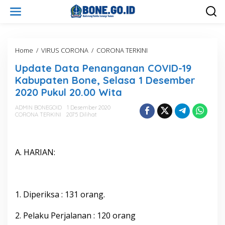
L
e
w
a
t
i
Home
/
VIRUS CORONA
/
CORONA TERKINI
U
k
p
Update Data Penanganan COVID-19
e
d
k
a
Kabupaten Bone, Selasa 1 Desember
o
t
2020 Pukul 20.00 Wita
n
e
t
D
ADMIN BONEGOID
1 Desember 2020
e
a
CORONA TERKINI
2075 Dilihat
n
t
a
P
e
A. HARIAN:
n
a
n
g
1. Diperiksa : 131 orang.
a
n
a
2. Pelaku Perjalanan : 120 orang
n