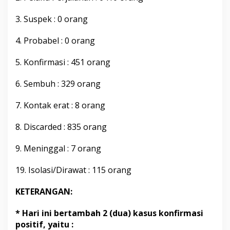
a
s
3. Suspek : 0 orang
a
1
4. Probabel : 0 orang
D
e
5. Konfirmasi : 451 orang
s
e
m
6. Sembuh : 329 orang
b
e
7. Kontak erat : 8 orang
r
2
8. Discarded : 835 orang
0
2
0
9. Meninggal : 7 orang
P
u
19. Isolasi/Dirawat : 115 orang
k
u
KETERANGAN:
l
2
0
* Hari ini bertambah 2 (dua) kasus konfirmasi
.
positif, yaitu :
0