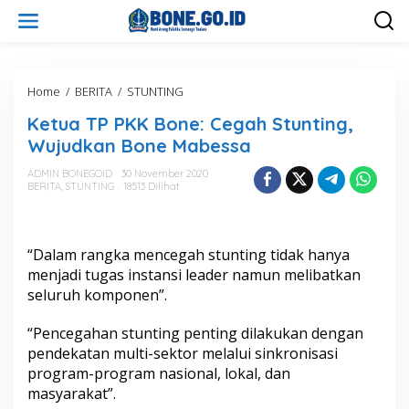
L
e
w
a
t
i
Home
/
BERITA
/
STUNTING
K
k
e
Ketua TP PKK Bone: Cegah Stunting,
e
t
k
u
Wujudkan Bone Mabessa
o
a
n
T
ADMIN BONEGOID
30 November 2020
t
BERITA
,
STUNTING
18513 Dilihat
P
e
P
n
K
K
“Dalam rangka mencegah stunting tidak hanya
B
o
menjadi tugas instansi leader namun melibatkan
n
seluruh komponen”.
e
:
“Pencegahan stunting penting dilakukan dengan
C
pendekatan multi-sektor melalui sinkronisasi
e
g
program-program nasional, lokal, dan
a
masyarakat”.
h