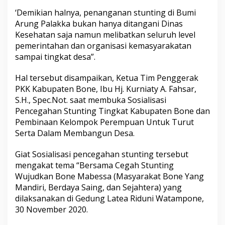
S
‘Demikian halnya, penanganan stunting di Bumi
t
Arung Palakka bukan hanya ditangani Dinas
u
n
Kesehatan saja namun melibatkan seluruh level
t
pemerintahan dan organisasi kemasyarakatan
i
sampai tingkat desa”.
n
g
Hal tersebut disampaikan, Ketua Tim Penggerak
,
W
PKK Kabupaten Bone, Ibu Hj. Kurniaty A. Fahsar,
u
S.H., Spec.Not. saat membuka Sosialisasi
j
Pencegahan Stunting Tingkat Kabupaten Bone dan
u
Pembinaan Kelompok Perempuan Untuk Turut
d
Serta Dalam Membangun Desa.
k
a
n
Giat Sosialisasi pencegahan stunting tersebut
B
mengakat tema “Bersama Cegah Stunting
o
Wujudkan Bone Mabessa (Masyarakat Bone Yang
n
Mandiri, Berdaya Saing, dan Sejahtera) yang
e
M
dilaksanakan di Gedung Latea Riduni Watampone,
a
30 November 2020.
b
e