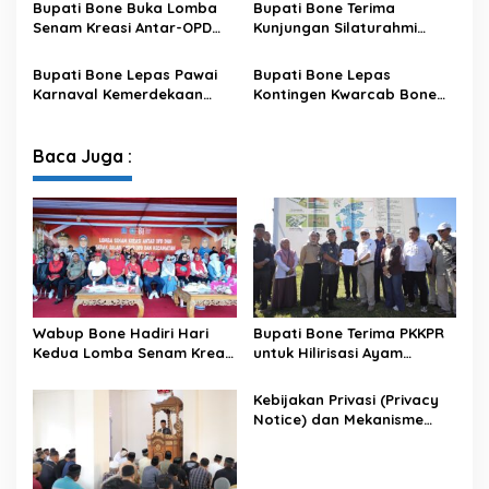
Bupati Bone Buka Lomba
Bupati Bone Terima
Satu Data
Senam Kreasi Antar-OPD
Kunjungan Silaturahmi
Meriahkan HUT ke-81 RI
Dandodiklatpur Rindam
XIV/Hasanuddin
Bupati Bone Lepas Pawai
Bupati Bone Lepas
Karnaval Kemerdekaan
Kontingen Kwarcab Bone
PAUD se-Kabupaten Bone
Menuju Jambore Nasional
Sambut HUT ke-81 RI
XII Tahun 2026
Baca Juga :
Wabup Bone Hadiri Hari
Bupati Bone Terima PKKPR
Kedua Lomba Senam Kreasi
untuk Hilirisasi Ayam
Antar OPD
Terintegrasi
Kebijakan Privasi (Privacy
Notice) dan Mekanisme
Pemenuhan Hak Subjek
Data pada Portal Bone
Satu Data