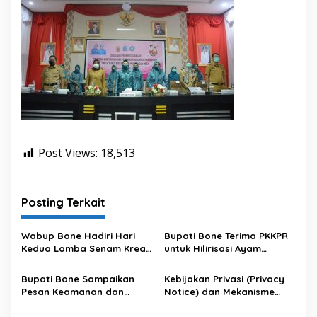
Post Views:
18,513
Posting Terkait
Wabup Bone Hadiri Hari
Bupati Bone Terima PKKPR
Kedua Lomba Senam Kreasi
untuk Hilirisasi Ayam
Antar OPD
Terintegrasi
Bupati Bone Sampaikan
Kebijakan Privasi (Privacy
Pesan Keamanan dan
Notice) dan Mekanisme
Antisipasi El Nino di Bengo
Pemenuhan Hak Subjek
Data pada Portal Bone