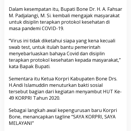
D
Dalam kesempatan itu, Bupati Bone Dr. H. A. Fahsar
i
r
M. Padjalangi, M. Si. kembali mengajak masyarakat
i
untuk disiplin terapkan protokol kesehatan di
(
masa pandemi COVID-19.
A
P
“Virus ini tidak diketahui siapa yang kena kecuali
D
)
swab test, untuk itulah bantu pemerintah
menyebarluaskan bahaya Covid dan disiplin
terapkan protokol kesehatan kepada masyarakat,”
kata Bapak Bupati.
Sementara itu Ketua Korpri Kabupaten Bone Drs.
H.Andi Islamuddin menuturkan bakti sosial
tersebut bagian dari kegiatan menyambut HUT Ke-
49 KORPRI Tahun 2020.
Sebagai langkah awal kepengurusan baru Korpri
Bone, menancapkan tagline “SAYA KORPRI, SAYA
MELAYANI”