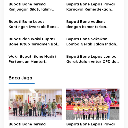
Bupati Bone Terima
Bupati Bone Lepas Pawai
Kunjungan Silaturahmi
Karnaval Kemerdekaan
Dandodiklatpur Rindam
PAUD se-Kabupaten Bone
XIV/Hasanuddin
Sambut HUT ke-81 RI
Bupati Bone Lepas
Bupati Bone Audiensi
Kontingen Kwarcab Bone
dengan Kementerian
Menuju Jambore Nasional
Kehutanan Bahas
XII Tahun 2026
Penataan Kawasan Hutan
Bupati dan Wakil Bupati
Bupati Bone Saksikan
untuk Kepastian Hak Tanah
Bone Tutup Turnamen Bola
Lomba Gerak Jalan Indah
Masyarakat
Voli BerAmal Cup 2026,
Pelajar, Tanamkan Disiplin
Tambah Bonus Rp10 Juta
dan Bangkitkan Semangat
Wakil Bupati Bone Hadiri
Bupati Bone Lepas Lomba
untuk Para Juara
Kemerdekaan
Pertemuan Menteri
Gerak Jalan Antar OPD dan
Lingkungan Hidup Bahas
Kecamatan, Perkuat
Pengelolaan Sampah
Semangat Kolaborasi
Modern di Sulawesi Selatan
Sambut HUT ke-81 RI
Baca Juga :
Bupati Bone Terima
Bupati Bone Lepas Pawai