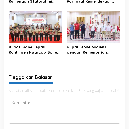
Kunjungan Silaturahmi
Karnaval Kemerdekaan
Dandodiklatpur Rindam
PAUD se-Kabupaten Bone
XIV/Hasanuddin
Sambut HUT ke-81 RI
Bupati Bone Lepas
Bupati Bone Audiensi
Kontingen Kwarcab Bone
dengan Kementerian
Menuju Jambore Nasional
Kehutanan Bahas
XII Tahun 2026
Penataan Kawasan Hutan
untuk Kepastian Hak Tanah
Masyarakat
Tinggalkan Balasan
Alamat email Anda tidak akan dipublikasikan.
Ruas yang wajib ditandai
*