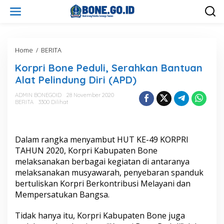
L
e
w
a
t
i
Home
/
BERITA
K
k
o
Korpri Bone Peduli, Serahkan Bantuan
e
r
k
p
Alat Pelindung Diri (APD)
o
r
n
i
ADMIN BONEGOID
28 November 2020
t
BERITA
3300 Dilihat
B
e
o
n
n
e
Dalam rangka menyambut HUT KE-49 KORPRI
P
e
TAHUN 2020, Korpri Kabupaten Bone
d
melaksanakan berbagai kegiatan di antaranya
u
melaksanakan musyawarah, penyebaran spanduk
l
bertuliskan Korpri Berkontribusi Melayani dan
i
Mempersatukan Bangsa.
,
S
e
Tidak hanya itu, Korpri Kabupaten Bone juga
r