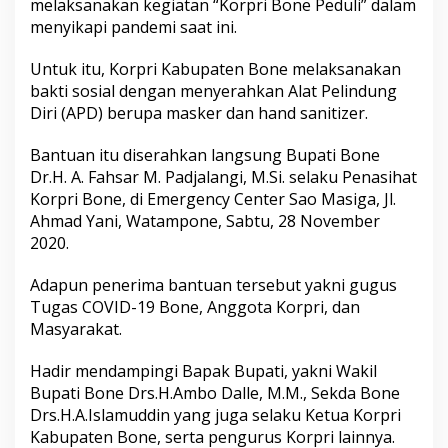
melaksanakan kegiatan “Korpri Bone Peduli” dalam
a
menyikapi pandemi saat ini.
h
k
a
Untuk itu, Korpri Kabupaten Bone melaksanakan
n
bakti sosial dengan menyerahkan Alat Pelindung
B
Diri (APD) berupa masker dan hand sanitizer.
a
n
Bantuan itu diserahkan langsung Bupati Bone
t
u
Dr.H. A. Fahsar M. Padjalangi, M.Si. selaku Penasihat
a
Korpri Bone, di Emergency Center Sao Masiga, Jl.
n
Ahmad Yani, Watampone, Sabtu, 28 November
A
2020.
l
a
t
Adapun penerima bantuan tersebut yakni gugus
P
Tugas COVID-19 Bone, Anggota Korpri, dan
e
Masyarakat.
l
i
Hadir mendampingi Bapak Bupati, yakni Wakil
n
d
Bupati Bone Drs.H.Ambo Dalle, M.M., Sekda Bone
u
Drs.H.A.Islamuddin yang juga selaku Ketua Korpri
n
Kabupaten Bone, serta pengurus Korpri lainnya.
g