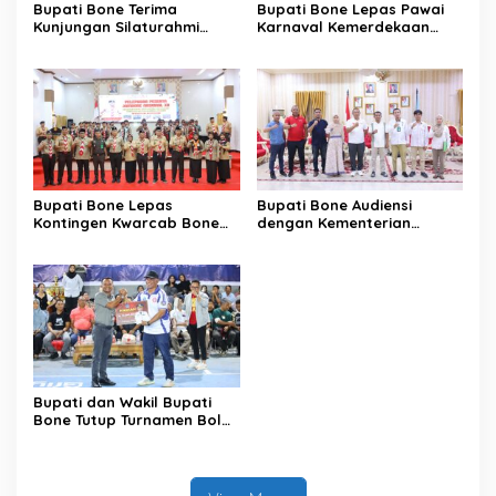
Bupati Bone Terima
Bupati Bone Lepas Pawai
Kunjungan Silaturahmi
Karnaval Kemerdekaan
Dandodiklatpur Rindam
PAUD se-Kabupaten Bone
XIV/Hasanuddin
Sambut HUT ke-81 RI
Bupati Bone Lepas
Bupati Bone Audiensi
Kontingen Kwarcab Bone
dengan Kementerian
Menuju Jambore Nasional
Kehutanan Bahas
XII Tahun 2026
Penataan Kawasan Hutan
untuk Kepastian Hak Tanah
Masyarakat
Bupati dan Wakil Bupati
Bone Tutup Turnamen Bola
Voli BerAmal Cup 2026,
Tambah Bonus Rp10 Juta
untuk Para Juara