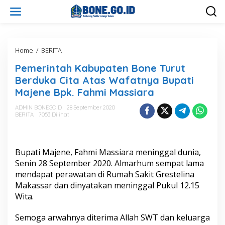
L
e
w
a
t
i
Home
/
BERITA
P
k
e
Pemerintah Kabupaten Bone Turut
e
m
k
e
Berduka Cita Atas Wafatnya Bupati
o
r
Majene Bpk. Fahmi Massiara
n
i
t
n
ADMIN BONEGOID
28 September 2020
e
t
BERITA
7053 Dilihat
n
a
h
K
a
Bupati Majene, Fahmi Massiara meninggal dunia,
b
Senin 28 September 2020. Almarhum sempat lama
u
mendapat perawatan di Rumah Sakit Grestelina
p
Makassar dan dinyatakan meninggal Pukul 12.15
a
t
Wita.
e
n
Semoga arwahnya diterima Allah SWT dan keluarga
B