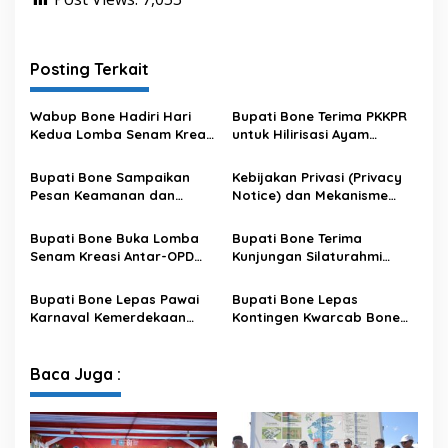
m
i
M
Posting Terkait
a
s
s
Wabup Bone Hadiri Hari
Bupati Bone Terima PKKPR
i
Kedua Lomba Senam Kreasi
untuk Hilirisasi Ayam
a
Antar OPD
Terintegrasi
r
Bupati Bone Sampaikan
Kebijakan Privasi (Privacy
a
Pesan Keamanan dan
Notice) dan Mekanisme
Antisipasi El Nino di Bengo
Pemenuhan Hak Subjek
Data pada Portal Bone
Bupati Bone Buka Lomba
Bupati Bone Terima
Satu Data
Senam Kreasi Antar-OPD
Kunjungan Silaturahmi
Meriahkan HUT ke-81 RI
Dandodiklatpur Rindam
XIV/Hasanuddin
Bupati Bone Lepas Pawai
Bupati Bone Lepas
Karnaval Kemerdekaan
Kontingen Kwarcab Bone
PAUD se-Kabupaten Bone
Menuju Jambore Nasional
Sambut HUT ke-81 RI
XII Tahun 2026
Baca Juga :