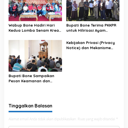
Wabup Bone Hadiri Hari
Bupati Bone Terima PKKPR
Kedua Lomba Senam Kreasi
untuk Hilirisasi Ayam
Antar OPD
Terintegrasi
Kebijakan Privasi (Privacy
Notice) dan Mekanisme
Pemenuhan Hak Subjek
Data pada Portal Bone
Satu Data
Bupati Bone Sampaikan
Pesan Keamanan dan
Antisipasi El Nino di Bengo
Tinggalkan Balasan
Alamat email Anda tidak akan dipublikasikan.
Ruas yang wajib ditandai
*