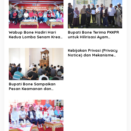
Wabup Bone Hadiri Hari
Bupati Bone Terima PKKPR
Kedua Lomba Senam Kreasi
untuk Hilirisasi Ayam
Antar OPD
Terintegrasi
Kebijakan Privasi (Privacy
Notice) dan Mekanisme
Pemenuhan Hak Subjek
Data pada Portal Bone
Satu Data
Bupati Bone Sampaikan
Pesan Keamanan dan
Antisipasi El Nino di Bengo