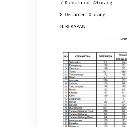
e
7. Kontak erat : 49 orang
m
b
8. Discarded : 0 orang
e
r
B. REKAPAN:
2
0
2
0
P
u
k
u
l
2
1
.
0
0
W
i
t
a