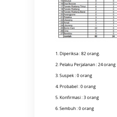
K
a
b
u
p
a
t
e
n
B
o
n
1. Diperiksa : 82 orang.
e
,
2. Pelaku Perjalanan : 24 orang
K
a
3. Suspek : 0 orang
m
i
s
4. Probabel : 0 orang
1
0
5. Konfirmasi : 3 orang
S
e
6. Sembuh : 0 orang
p
t