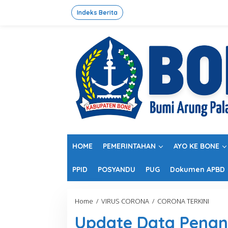
L
e
Indeks Berita
w
a
t
i
k
e
k
o
n
t
e
n
HOME
PEMERINTAHAN
AYO KE BONE
PPID
POSYANDU
PUG
Dokumen APBD
Home
/
VIRUS CORONA
/
CORONA TERKINI
U
p
Update Data Penan
d