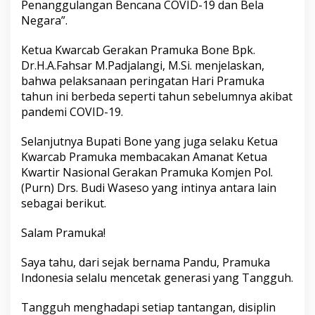
Penanggulangan Bencana COVID-19 dan Bela
c
Negara”.
a
r
a
Ketua Kwarcab Gerakan Pramuka Bone Bpk.
P
Dr.H.A.Fahsar M.Padjalangi, M.Si. menjelaskan,
e
bahwa pelaksanaan peringatan Hari Pramuka
r
tahun ini berbeda seperti tahun sebelumnya akibat
i
n
pandemi COVID-19.
g
a
Selanjutnya Bupati Bone yang juga selaku Ketua
t
Kwarcab Pramuka membacakan Amanat Ketua
a
Kwartir Nasional Gerakan Pramuka Komjen Pol.
n
H
(Purn) Drs. Budi Waseso yang intinya antara lain
a
sebagai berikut.
r
i
Salam Pramuka!
P
r
Saya tahu, dari sejak bernama Pandu, Pramuka
a
m
Indonesia selalu mencetak generasi yang Tangguh.
u
k
Tangguh menghadapi setiap tantangan, disiplin
a