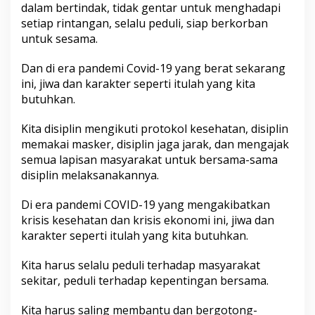
dalam bertindak, tidak gentar untuk menghadapi
k
setiap rintangan, selalu peduli, siap berkorban
e
-
untuk sesama.
5
9
Dan di era pandemi Covid-19 yang berat sekarang
T
ini, jiwa dan karakter seperti itulah yang kita
a
butuhkan.
h
u
n
Kita disiplin mengikuti protokol kesehatan, disiplin
2
memakai masker, disiplin jaga jarak, dan mengajak
0
semua lapisan masyarakat untuk bersama-sama
2
disiplin melaksanakannya.
0
Di era pandemi COVID-19 yang mengakibatkan
krisis kesehatan dan krisis ekonomi ini, jiwa dan
karakter seperti itulah yang kita butuhkan.
Kita harus selalu peduli terhadap masyarakat
sekitar, peduli terhadap kepentingan bersama.
Kita harus saling membantu dan bergotong-