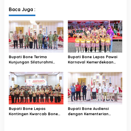
Pengelolaan Sampah
Semangat Kolaborasi
Modern di Sulawesi Selatan
Sambut HUT ke-81 RI
Baca Juga :
Bupati Bone Terima
Bupati Bone Lepas Pawai
Kunjungan Silaturahmi
Karnaval Kemerdekaan
Dandodiklatpur Rindam
PAUD se-Kabupaten Bone
XIV/Hasanuddin
Sambut HUT ke-81 RI
Bupati Bone Lepas
Bupati Bone Audiensi
Kontingen Kwarcab Bone
dengan Kementerian
Menuju Jambore Nasional
Kehutanan Bahas
XII Tahun 2026
Penataan Kawasan Hutan
untuk Kepastian Hak Tanah