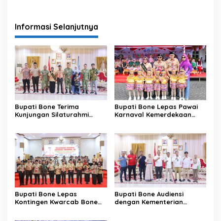
Informasi Selanjutnya
Bupati Bone Terima
Bupati Bone Lepas Pawai
Kunjungan Silaturahmi
Karnaval Kemerdekaan
Dandodiklatpur Rindam
PAUD se-Kabupaten Bone
XIV/Hasanuddin
Sambut HUT ke-81 RI
Bupati Bone Lepas
Bupati Bone Audiensi
Kontingen Kwarcab Bone
dengan Kementerian
Menuju Jambore Nasional
Kehutanan Bahas
XII Tahun 2026
Penataan Kawasan Hutan