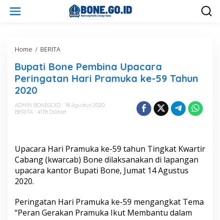
L
e
w
a
t
i
Home
/
BERITA
B
k
u
Bupati Bone Pembina Upacara
e
p
k
a
Peringatan Hari Pramuka ke-59 Tahun
o
t
2020
n
i
t
B
ADMIN BONEGOID
14 Agustus 2020
e
o
BERITA
4178 Dilihat
n
n
e
P
e
Upacara Hari Pramuka ke-59 tahun Tingkat Kwartir
m
Cabang (kwarcab) Bone dilaksanakan di lapangan
b
upacara kantor Bupati Bone, Jumat 14 Agustus
i
2020.
n
a
U
Peringatan Hari Pramuka ke-59 mengangkat Tema
p
“Peran Gerakan Pramuka Ikut Membantu dalam
a