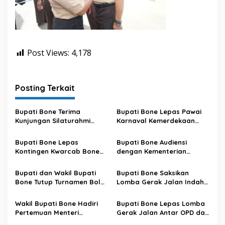
Post Views:
4,178
Posting Terkait
Bupati Bone Terima
Bupati Bone Lepas Pawai
Kunjungan Silaturahmi
Karnaval Kemerdekaan
Dandodiklatpur Rindam
PAUD se-Kabupaten Bone
XIV/Hasanuddin
Sambut HUT ke-81 RI
Bupati Bone Lepas
Bupati Bone Audiensi
Kontingen Kwarcab Bone
dengan Kementerian
Menuju Jambore Nasional
Kehutanan Bahas
XII Tahun 2026
Penataan Kawasan Hutan
Bupati dan Wakil Bupati
Bupati Bone Saksikan
untuk Kepastian Hak Tanah
Bone Tutup Turnamen Bola
Lomba Gerak Jalan Indah
Masyarakat
Voli BerAmal Cup 2026,
Pelajar, Tanamkan Disiplin
Tambah Bonus Rp10 Juta
dan Bangkitkan Semangat
Wakil Bupati Bone Hadiri
Bupati Bone Lepas Lomba
untuk Para Juara
Kemerdekaan
Pertemuan Menteri
Gerak Jalan Antar OPD dan
Lingkungan Hidup Bahas
Kecamatan, Perkuat