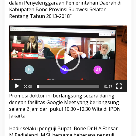
dalam Penyelenggaraan Pemerintahan Daerah di
l
Kabupaten Bone Provinsi Sulawesi Selatan
a
m
Rentang Tahun 2013-2018”
P
e
Pemutar
n
Video
y
e
l
e
n
g
g
a
r
a
00:00
01:37
a
Promosi doktor ini berlangsung secara daring
n
dengan fasilitas Google Meet yang berlangsung
P
e
selama 2 jam dari pukul 10.30 -12.30 Wita di IPDN
m
Jakarta.
e
r
Hadir selaku penguji Bupati Bone Dr.H.A.Fahsar
i
M.Padjalangi, M.Si. bersama beberapa penguji
n