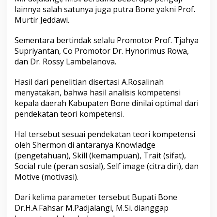
t
lainnya salah satunya juga putra Bone yakni Prof.
a
Murtir Jeddawi.
h
a
Sementara bertindak selalu Promotor Prof. Tjahya
n
Supriyantan, Co Promotor Dr. Hynorimus Rowa,
D
a
dan Dr. Rossy Lambelanova.
e
r
Hasil dari penelitian disertasi A.Rosalinah
a
menyatakan, bahwa hasil analisis kompetensi
h
kepala daerah Kabupaten Bone dinilai optimal dari
,
H
pendekatan teori kompetensi.
a
s
Hal tersebut sesuai pendekatan teori kompetensi
i
oleh Shermon di antaranya Knowladge
l
(pengetahuan), Skill (kemampuan), Trait (sifat),
U
j
Social rule (peran sosial), Self image (citra diri), dan
i
Motive (motivasi).
a
n
Dari kelima parameter tersebut Bupati Bone
P
Dr.H.A.Fahsar M.Padjalangi, M.Si. dianggap
r
o