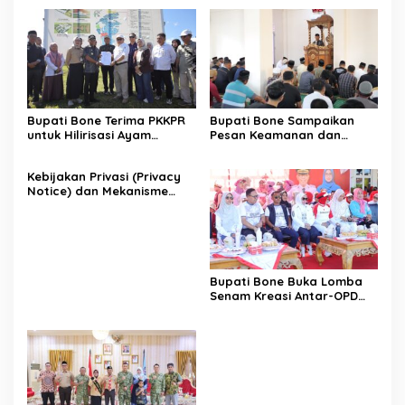
Bupati Bone Terima PKKPR
Bupati Bone Sampaikan
untuk Hilirisasi Ayam
Pesan Keamanan dan
Terintegrasi
Antisipasi El Nino di Bengo
Kebijakan Privasi (Privacy
Notice) dan Mekanisme
Pemenuhan Hak Subjek
Data pada Portal Bone
Satu Data
Bupati Bone Buka Lomba
Senam Kreasi Antar-OPD
Meriahkan HUT ke-81 RI