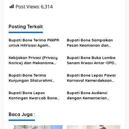
Post Views:
6,314
Posting Terkait
Bupati Bone Terima PKKPR
Bupati Bone Sampaikan
untuk Hilirisasi Ayam
Pesan Keamanan dan
Terintegrasi
Antisipasi El Nino di Bengo
Kebijakan Privasi (Privacy
Bupati Bone Buka Lomba
Notice) dan Mekanisme
Senam Kreasi Antar-OPD
Pemenuhan Hak Subjek
Meriahkan HUT ke-81 RI
Data pada Portal Bone
Bupati Bone Terima
Bupati Bone Lepas Pawai
Satu Data
Kunjungan Silaturahmi
Karnaval Kemerdekaan
Dandodiklatpur Rindam
PAUD se-Kabupaten Bone
XIV/Hasanuddin
Sambut HUT ke-81 RI
Bupati Bone Lepas
Bupati Bone Audiensi
Kontingen Kwarcab Bone
dengan Kementerian
Menuju Jambore Nasional
Kehutanan Bahas
XII Tahun 2026
Penataan Kawasan Hutan
untuk Kepastian Hak Tanah
Baca Juga :
Masyarakat