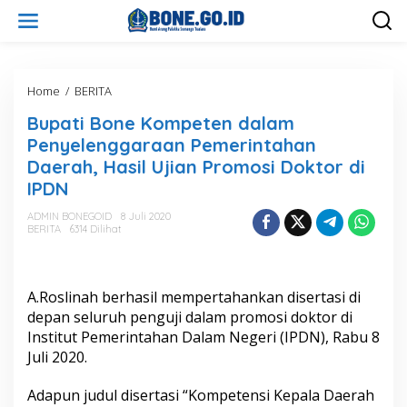
L
e
w
a
t
i
Home
/
BERITA
B
k
u
Bupati Bone Kompeten dalam
e
p
k
a
Penyelenggaraan Pemerintahan
o
t
Daerah, Hasil Ujian Promosi Doktor di
n
i
IPDN
t
B
e
o
ADMIN BONEGOID
8 Juli 2020
n
n
BERITA
6314 Dilihat
e
K
o
m
A.Roslinah berhasil mempertahankan disertasi di
p
depan seluruh penguji dalam promosi doktor di
e
Institut Pemerintahan Dalam Negeri (IPDN), Rabu 8
t
e
Juli 2020.
n
d
Adapun judul disertasi “Kompetensi Kepala Daerah
a