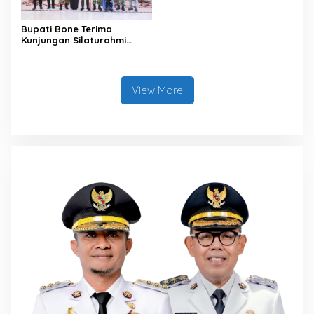
Bupati Bone Terima
Kunjungan Silaturahmi
Dandodiklatpur Rindam
XIV/Hasanuddin
View More