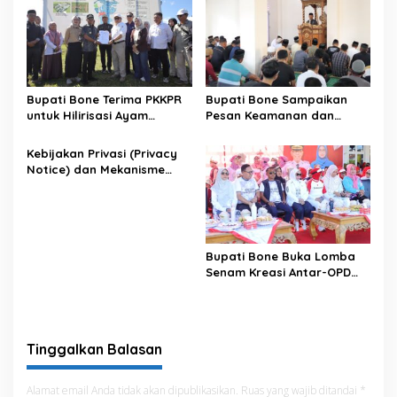
Bupati Bone Terima PKKPR
Bupati Bone Sampaikan
untuk Hilirisasi Ayam
Pesan Keamanan dan
Terintegrasi
Antisipasi El Nino di Bengo
Kebijakan Privasi (Privacy
Notice) dan Mekanisme
Pemenuhan Hak Subjek
Data pada Portal Bone
Satu Data
Bupati Bone Buka Lomba
Senam Kreasi Antar-OPD
Meriahkan HUT ke-81 RI
Tinggalkan Balasan
Alamat email Anda tidak akan dipublikasikan.
Ruas yang wajib ditandai
*