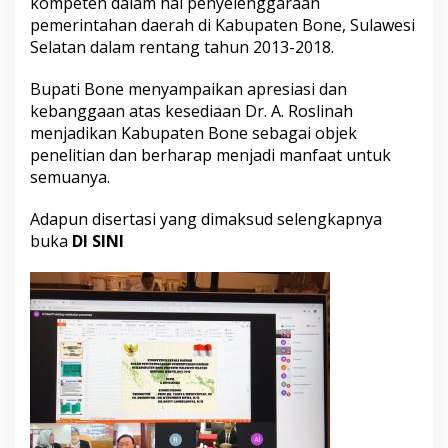
kompeten dalam hal penyelenggaraan
m
pemerintahan daerah di Kabupaten Bone, Sulawesi
o
Selatan dalam rentang tahun 2013-2018.
s
i
Bupati Bone menyampaikan apresiasi dan
D
o
kebanggaan atas kesediaan Dr. A. Roslinah
k
menjadikan Kabupaten Bone sebagai objek
t
penelitian dan berharap menjadi manfaat untuk
o
semuanya.
r
d
i
Adapun disertasi yang dimaksud selengkapnya
I
buka
DI SINI
P
D
N