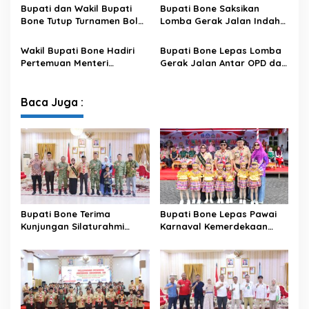
XII Tahun 2026
Penataan Kawasan Hutan
Bupati dan Wakil Bupati
Bupati Bone Saksikan
untuk Kepastian Hak Tanah
Bone Tutup Turnamen Bola
Lomba Gerak Jalan Indah
Masyarakat
Voli BerAmal Cup 2026,
Pelajar, Tanamkan Disiplin
Tambah Bonus Rp10 Juta
dan Bangkitkan Semangat
Wakil Bupati Bone Hadiri
Bupati Bone Lepas Lomba
untuk Para Juara
Kemerdekaan
Pertemuan Menteri
Gerak Jalan Antar OPD dan
Lingkungan Hidup Bahas
Kecamatan, Perkuat
Pengelolaan Sampah
Semangat Kolaborasi
Modern di Sulawesi Selatan
Sambut HUT ke-81 RI
Baca Juga :
Bupati Bone Terima
Bupati Bone Lepas Pawai
Kunjungan Silaturahmi
Karnaval Kemerdekaan
Dandodiklatpur Rindam
PAUD se-Kabupaten Bone
XIV/Hasanuddin
Sambut HUT ke-81 RI