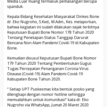
Media Luar Ruang termasuk pemasangan berupa
e
spanduk.
G
e
n
Kepala Bidang Kesehatan Masyarakat Dinkes Bone
c
dr. Eko Nugroho, S.Ked., M.Adm., Kes. melaporkan,
a
bahwa kegiatan ini sudah dilakukan sejak terbitnya
r
Keputusan Bupati Bone Nomor 178 Tahun 2020
S
Tentang Penetapan Status Tanggap Darurat
o
s
Bencana Non Alam Pandemi Covid-19 di Kabupaten
i
Bone.
a
l
Kemudian disusul Keputusan Bupati Bone Nomor
i
179 Tahun 2020 Tentang Pembentukan Gugus
s
a
Tugas Percepatan Penanganan Corona Virus
s
Disease (Covid-19) Alam Pandemi Covid-19
i
Kabupaten Bone Tahun 2020.
P
e
” Setiap UPT Puskesmas kita bentuk posko yang
n
c
dilengkapi dengan nomor hotline sehingga
e
memudahkan untuk komunikasi” kata dr. Eko
g
Nugroho via WhatsApp, Jumat 20 Maret 2020
a