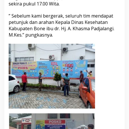
sekira pukul 17.00 Wita.
h
a
n
” Sebelum kami bergerak, seluruh tim mendapat
V
petunjuk dan arahan Kepala Dinas Kesehatan
i
Kabupaten Bone ibu dr. Hj. A. Khasma Padjalangi.
r
M.Kes.” pungkasnya.
u
s
C
o
r
o
n
a