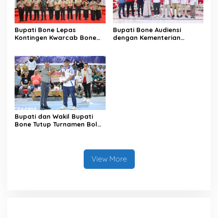
Bupati Bone Lepas
Bupati Bone Audiensi
Kontingen Kwarcab Bone
dengan Kementerian
Menuju Jambore Nasional
Kehutanan Bahas
XII Tahun 2026
Penataan Kawasan Hutan
untuk Kepastian Hak Tanah
Masyarakat
Bupati dan Wakil Bupati
Bone Tutup Turnamen Bola
Voli BerAmal Cup 2026,
Tambah Bonus Rp10 Juta
untuk Para Juara
View More