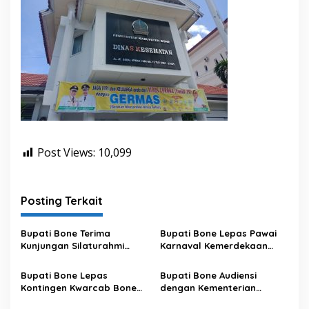
Post Views:
10,099
Posting Terkait
Bupati Bone Terima
Bupati Bone Lepas Pawai
Kunjungan Silaturahmi
Karnaval Kemerdekaan
Dandodiklatpur Rindam
PAUD se-Kabupaten Bone
XIV/Hasanuddin
Sambut HUT ke-81 RI
Bupati Bone Lepas
Bupati Bone Audiensi
Kontingen Kwarcab Bone
dengan Kementerian
Menuju Jambore Nasional
Kehutanan Bahas