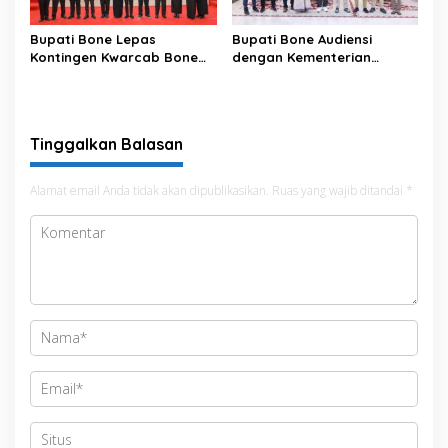
Bupati Bone Lepas
Bupati Bone Audiensi
Kontingen Kwarcab Bone
dengan Kementerian
Menuju Jambore Nasional
Kehutanan Bahas
XII Tahun 2026
Penataan Kawasan Hutan
untuk Kepastian Hak Tanah
Masyarakat
Tinggalkan Balasan
Alamat email Anda tidak akan dipublikasikan.
Ruas yang wajib ditandai
*