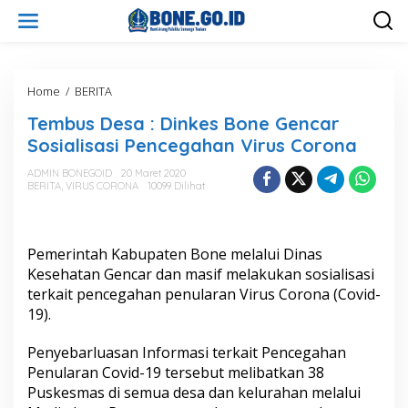
L
e
w
a
t
i
Home
/
BERITA
T
k
e
Tembus Desa : Dinkes Bone Gencar
e
m
k
b
Sosialisasi Pencegahan Virus Corona
o
u
n
s
ADMIN BONEGOID
20 Maret 2020
t
BERITA
,
VIRUS CORONA
10099 Dilihat
D
e
e
n
s
a
Pemerintah Kabupaten Bone melalui Dinas
:
D
Kesehatan Gencar dan masif melakukan sosialisasi
i
terkait pencegahan penularan Virus Corona (Covid-
n
19).
k
e
Penyebarluasan Informasi terkait Pencegahan
s
B
Penularan Covid-19 tersebut melibatkan 38
o
Puskesmas di semua desa dan kelurahan melalui
n