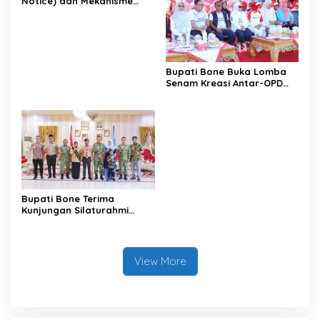
Notice) dan Mekanisme
Pemenuhan Hak Subjek
Data pada Portal Bone
Satu Data
Bupati Bone Buka Lomba
Senam Kreasi Antar-OPD
Meriahkan HUT ke-81 RI
Bupati Bone Terima
Kunjungan Silaturahmi
Dandodiklatpur Rindam
XIV/Hasanuddin
View More