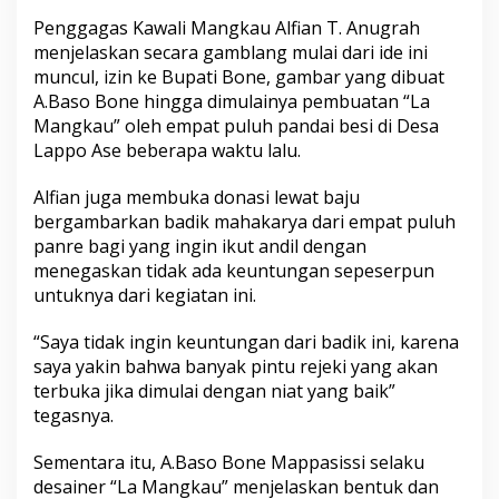
a
Penggagas Kawali Mangkau Alfian T. Anugrah
w
menjelaskan secara gamblang mulai dari ide ini
a
l
muncul, izin ke Bupati Bone, gambar yang dibuat
i
A.Baso Bone hingga dimulainya pembuatan “La
L
Mangkau” oleh empat puluh pandai besi di Desa
a
Lappo Ase beberapa waktu lalu.
M
a
n
Alfian juga membuka donasi lewat baju
g
bergambarkan badik mahakarya dari empat puluh
k
panre bagi yang ingin ikut andil dengan
a
menegaskan tidak ada keuntungan sepeserpun
u
untuknya dari kegiatan ini.
“Saya tidak ingin keuntungan dari badik ini, karena
saya yakin bahwa banyak pintu rejeki yang akan
terbuka jika dimulai dengan niat yang baik”
tegasnya.
Sementara itu, A.Baso Bone Mappasissi selaku
desainer “La Mangkau” menjelaskan bentuk dan