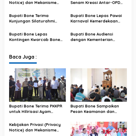
Notice) dan Mekanisme
Senam Kreasi Antar-OPD
Pemenuhan Hak Subjek
Meriahkan HUT ke-81 RI
Data pada Portal Bone
Bupati Bone Terima
Bupati Bone Lepas Pawai
Satu Data
Kunjungan Silaturahmi
Karnaval Kemerdekaan
Dandodiklatpur Rindam
PAUD se-Kabupaten Bone
XIV/Hasanuddin
Sambut HUT ke-81 RI
Bupati Bone Lepas
Bupati Bone Audiensi
Kontingen Kwarcab Bone
dengan Kementerian
Menuju Jambore Nasional
Kehutanan Bahas
XII Tahun 2026
Penataan Kawasan Hutan
untuk Kepastian Hak Tanah
Baca Juga :
Masyarakat
Bupati Bone Terima PKKPR
Bupati Bone Sampaikan
untuk Hilirisasi Ayam
Pesan Keamanan dan
Terintegrasi
Antisipasi El Nino di Bengo
Kebijakan Privasi (Privacy
Notice) dan Mekanisme
Pemenuhan Hak Subjek