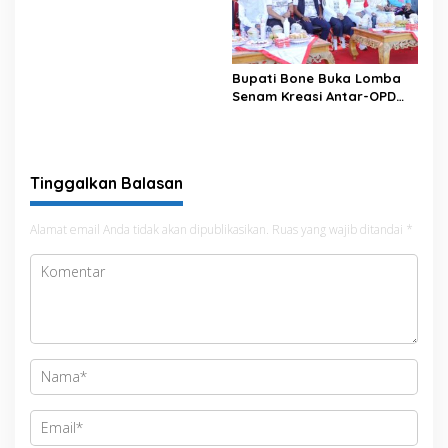
Data pada Portal Bone
Satu Data
Bupati Bone Buka Lomba
Senam Kreasi Antar-OPD
Meriahkan HUT ke-81 RI
Tinggalkan Balasan
Alamat email Anda tidak akan dipublikasikan.
Ruas yang wajib ditandai
*