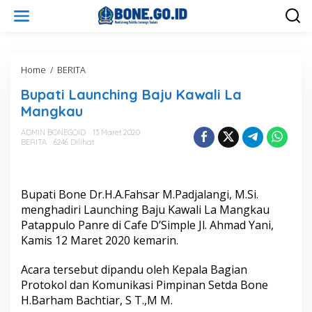
L
e
w
a
t
i
Home
/
BERITA
B
k
u
Bupati Launching Baju Kawali La
e
p
k
a
Mangkau
o
t
n
i
ADMIN BONEGOID
13 Maret 2020
t
BERITA
6246 Dilihat
L
e
a
n
u
n
Bupati Bone Dr.H.A.Fahsar M.Padjalangi, M.Si.
c
h
menghadiri Launching Baju Kawali La Mangkau
i
Patappulo Panre di Cafe D’Simple Jl. Ahmad Yani,
n
Kamis 12 Maret 2020 kemarin.
g
B
Acara tersebut dipandu oleh Kepala Bagian
a
j
Protokol dan Komunikasi Pimpinan Setda Bone
u
H.Barham Bachtiar, S T.,M M.
K