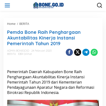
L
e
w
a
t
i
Home
/
BERITA
P
k
e
Pemda Bone Raih Penghargaan
e
m
k
d
Akuntabilitas Kinerja Instansi
o
a
Pemerintah Tahun 2019
n
B
t
o
ADMIN BONEGOID
24 Februari 2020
e
n
BERITA
6369 Dilihat
n
e
R
a
i
Pemerintah Daerah Kabupaten Bone Raih
h
Penghargaan Akuntabilitas Kinerja Instansi
P
Pemerintah Tahun 2019 dari Kementerian
e
Pendayagunaan Aparatur Negara dan Reformasi
n
g
Birokrasi Republik Indonesia.
h
a
r