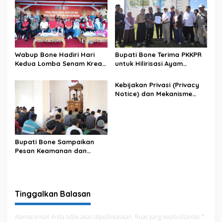
Wabup Bone Hadiri Hari
Bupati Bone Terima PKKPR
Kedua Lomba Senam Kreasi
untuk Hilirisasi Ayam
Antar OPD
Terintegrasi
Kebijakan Privasi (Privacy
Notice) dan Mekanisme
Pemenuhan Hak Subjek
Data pada Portal Bone
Satu Data
Bupati Bone Sampaikan
Pesan Keamanan dan
Antisipasi El Nino di Bengo
Tinggalkan Balasan
Alamat email Anda tidak akan dipublikasikan.
Ruas yang wajib ditandai
*