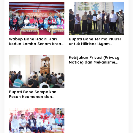
Wabup Bone Hadiri Hari
Bupati Bone Terima PKKPR
Kedua Lomba Senam Kreasi
untuk Hilirisasi Ayam
Antar OPD
Terintegrasi
Kebijakan Privasi (Privacy
Notice) dan Mekanisme
Pemenuhan Hak Subjek
Data pada Portal Bone
Satu Data
Bupati Bone Sampaikan
Pesan Keamanan dan
Antisipasi El Nino di Bengo