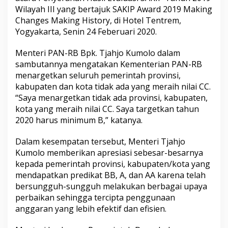
n
Wilayah III yang bertajuk SAKIP Award 2019 Making
s
Changes Making History, di Hotel Tentrem,
t
Yogyakarta, Senin 24 Feberuari 2020.
a
n
Menteri PAN-RB Bpk. Tjahjo Kumolo dalam
s
i
sambutannya mengatakan Kementerian PAN-RB
P
menargetkan seluruh pemerintah provinsi,
e
kabupaten dan kota tidak ada yang meraih nilai CC.
m
“Saya menargetkan tidak ada provinsi, kabupaten,
e
r
kota yang meraih nilai CC. Saya targetkan tahun
i
2020 harus minimum B,” katanya.
n
t
Dalam kesempatan tersebut, Menteri Tjahjo
a
Kumolo memberikan apresiasi sebesar-besarnya
h
T
kepada pemerintah provinsi, kabupaten/kota yang
a
mendapatkan predikat BB, A, dan AA karena telah
h
bersungguh-sungguh melakukan berbagai upaya
u
perbaikan sehingga tercipta penggunaan
n
anggaran yang lebih efektif dan efisien.
2
0
1