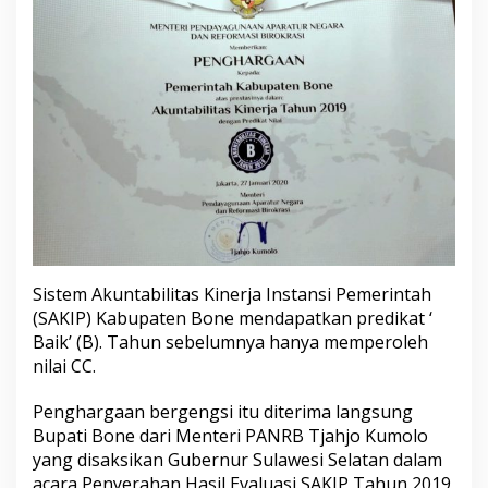
g
a
a
n
A
k
u
n
t
a
b
i
l
i
t
Sistem Akuntabilitas Kinerja Instansi Pemerintah
a
(SAKIP) Kabupaten Bone mendapatkan predikat ‘
s
Baik’ (B). Tahun sebelumnya hanya memperoleh
K
nilai CC.
i
n
e
Penghargaan bergengsi itu diterima langsung
r
Bupati Bone dari Menteri PANRB Tjahjo Kumolo
j
yang disaksikan Gubernur Sulawesi Selatan dalam
a
acara Penyerahan Hasil Evaluasi SAKIP Tahun 2019
I