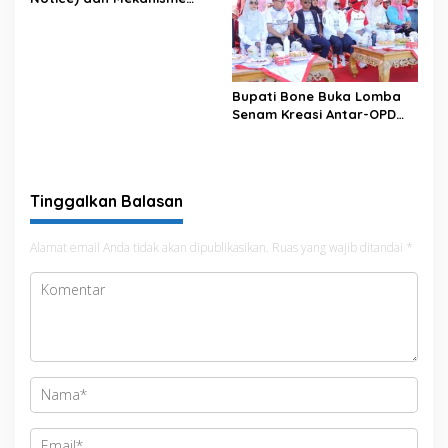
Pemenuhan Hak Subjek
Data pada Portal Bone
Satu Data
Bupati Bone Buka Lomba
Senam Kreasi Antar-OPD
Meriahkan HUT ke-81 RI
Tinggalkan Balasan
Alamat email Anda tidak akan dipublikasikan.
Ruas yang wajib ditandai
*