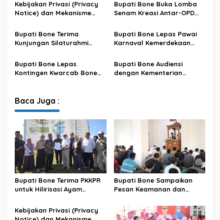
Kebijakan Privasi (Privacy
Bupati Bone Buka Lomba
Notice) dan Mekanisme
Senam Kreasi Antar-OPD
Pemenuhan Hak Subjek
Meriahkan HUT ke-81 RI
Data pada Portal Bone
Bupati Bone Terima
Bupati Bone Lepas Pawai
Satu Data
Kunjungan Silaturahmi
Karnaval Kemerdekaan
Dandodiklatpur Rindam
PAUD se-Kabupaten Bone
XIV/Hasanuddin
Sambut HUT ke-81 RI
Bupati Bone Lepas
Bupati Bone Audiensi
Kontingen Kwarcab Bone
dengan Kementerian
Menuju Jambore Nasional
Kehutanan Bahas
XII Tahun 2026
Penataan Kawasan Hutan
untuk Kepastian Hak Tanah
Baca Juga :
Masyarakat
Bupati Bone Terima PKKPR
Bupati Bone Sampaikan
untuk Hilirisasi Ayam
Pesan Keamanan dan
Terintegrasi
Antisipasi El Nino di Bengo
Kebijakan Privasi (Privacy
Notice) dan Mekanisme