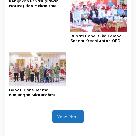
Kebijakan Privasi (Privacy
Notice) dan Mekanisme
Pemenuhan Hak Subjek
Data pada Portal Bone
Satu Data
Bupati Bone Buka Lomba
Senam Kreasi Antar-OPD
Meriahkan HUT ke-81 RI
Bupati Bone Terima
Kunjungan Silaturahmi
Dandodiklatpur Rindam
XIV/Hasanuddin
View More