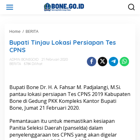
L
e
w
a
t
i
Home
/
BERITA
B
k
u
Bupati Tinjau Lokasi Persiapan Tes
e
p
k
a
CPNS
o
t
n
i
ADMIN BONEGOID
21 Februari 2020
t
BERITA
6784 Dilihat
T
e
i
n
n
j
Bupati Bone Dr. H. A. Fahsar M. Padjalangi, M.Si.
a
u
pantau lokasi persiapan Tes CPNS 2019 Kabupaten
L
Bone di Gedung PKK Kompleks Kantor Bupati
o
Bone, Jumat 21 Februari 2020.
k
a
Pemantauan itu untuk memastikan kesiapan
s
i
Panitia Seleksi Daerah (panselda) dalam
P
penyelenggaraan tes CPNS yang akan digelar
e