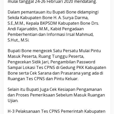
mulai tanggal 24-26 Februari 2020 mendatang.
r
s
Dalam pemantauan itu Bupati Bone didampingi
i
a
Sekda Kabupaten Bone H. A. Surya Darma,
p
S.E.,M.M., Kepala BKPSDM Kabupaten Bone Drs.
a
Andi Fajaruddin, M.M., Kabid Pengadaan
n
Pemberhentian dan Informasi Irsal Mahmud,
T
S.Hut., M.Si.
e
s
C
Bupati Bone mengecek Satu Persatu Mulai Pintu
P
Masuk Peserta, Ruang Tunggu Peserta,
N
Pengecekan Sidik Jari, Pengambilan Password
S
Sampai Lokasi Tes CPNS di Gedung PKK Kabupaten
Bone serta Cek Sarana dan Prasarana yang ada di
Ruangan Tes CPNS dan Pintu Keluar.
Selain itu Bupati Juga Cek Kesiapan Pengamanan
dan Proses Pemeriksaan Sebelum Masuk Ruangan
Ujian.
H-3 Pelaksanaan Tes CPNS Pemerintah Kabupaten