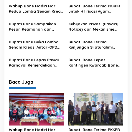
e
Wabup Bone Hadiri Hari
Bupati Bone Terima PKKPR
T
Kedua Lomba Senam Kreasi
untuk Hilirisasi Ayam
a
Antar OPD
Terintegrasi
h
Bupati Bone Sampaikan
Kebijakan Privasi (Privacy
u
Pesan Keamanan dan
Notice) dan Mekanisme
n
Antisipasi El Nino di Bengo
Pemenuhan Hak Subjek
2
Data pada Portal Bone
0
Bupati Bone Buka Lomba
Bupati Bone Terima
Satu Data
1
Senam Kreasi Antar-OPD
Kunjungan Silaturahmi
9
Meriahkan HUT ke-81 RI
Dandodiklatpur Rindam
-
XIV/Hasanuddin
Bupati Bone Lepas Pawai
Bupati Bone Lepas
2
Karnaval Kemerdekaan
Kontingen Kwarcab Bone
0
PAUD se-Kabupaten Bone
Menuju Jambore Nasional
2
Sambut HUT ke-81 RI
XII Tahun 2026
4
Baca Juga :
Wabup Bone Hadiri Hari
Bupati Bone Terima PKKPR