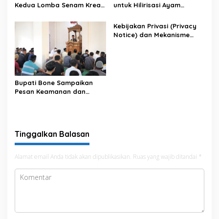
Kedua Lomba Senam Kreasi
untuk Hilirisasi Ayam
Antar OPD
Terintegrasi
Kebijakan Privasi (Privacy
Notice) dan Mekanisme
Pemenuhan Hak Subjek
Data pada Portal Bone
Satu Data
Bupati Bone Sampaikan
Pesan Keamanan dan
Antisipasi El Nino di Bengo
Tinggalkan Balasan
Alamat email Anda tidak akan dipublikasikan.
Ruas yang wajib ditandai
*