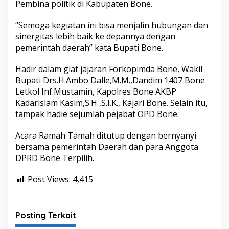
Pembina politik di Kabupaten Bone.
t
a
“Semoga kegiatan ini bisa menjalin hubungan dan
D
P
sinergitas lebih baik ke depannya dengan
R
pemerintah daerah” kata Bupati Bone.
D
K
Hadir dalam giat jajaran Forkopimda Bone, Wakil
a
Bupati Drs.H.Ambo Dalle,M.M.,Dandim 1407 Bone
b
u
Letkol Inf.Mustamin, Kapolres Bone AKBP
p
Kadarislam Kasim,S.H ,S.I.K., Kajari Bone. Selain itu,
a
tampak hadie sejumlah pejabat OPD Bone.
t
e
Acara Ramah Tamah ditutup dengan bernyanyi
n
B
bersama pemerintah Daerah dan para Anggota
o
DPRD Bone Terpilih.
n
e
Post Views:
4,415
P
e
r
i
Posting Terkait
o
d