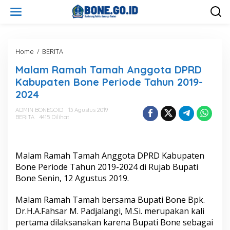
L
e
w
a
t
i
Home
/
BERITA
M
k
a
Malam Ramah Tamah Anggota DPRD
e
l
k
a
Kabupaten Bone Periode Tahun 2019-
o
m
2024
n
R
t
a
ADMIN BONEGOID
13 Agustus 2019
e
m
BERITA
4415 Dilihat
n
a
h
T
a
Malam Ramah Tamah Anggota DPRD Kabupaten
m
Bone Periode Tahun 2019-2024 di Rujab Bupati
a
Bone Senin, 12 Agustus 2019.
h
A
Malam Ramah Tamah bersama Bupati Bone Bpk.
n
g
Dr.H.A.Fahsar M. Padjalangi, M.Si. merupakan kali
g
pertama dilaksanakan karena Bupati Bone sebagai
o