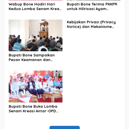
Wabup Bone Hadiri Hari
Bupati Bone Terima PKKPR
Kedua Lomba Senam Kreasi
untuk Hilirisasi Ayam
Antar OPD
Terintegrasi
Kebijakan Privasi (Privacy
Notice) dan Mekanisme
Pemenuhan Hak Subjek
Data pada Portal Bone
Satu Data
Bupati Bone Sampaikan
Pesan Keamanan dan
Antisipasi El Nino di Bengo
Bupati Bone Buka Lomba
Senam Kreasi Antar-OPD
Meriahkan HUT ke-81 RI