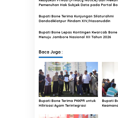
1
Pemenuhan Hak Subjek Data pada Portal Bo
9
Satu Data
Bupati Bone Terima Kunjungan Silaturahmi
Dandodiklatpur Rindam XIV/Hasanuddin
Bupati Bone Lepas Kontingen Kwarcab Bone
Menuju Jambore Nasional XII Tahun 2026
Baca Juga :
Bupati Bone Terima PKKPR untuk
Bupati B
Hilirisasi Ayam Terintegrasi
Keamanan
di Bengo