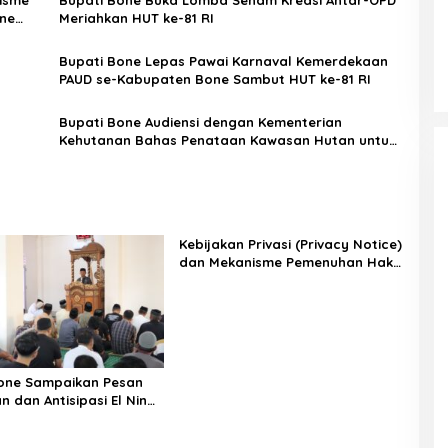
ne
Meriahkan HUT ke-81 RI
Bupati Bone Lepas Pawai Karnaval Kemerdekaan
PAUD se-Kabupaten Bone Sambut HUT ke-81 RI
Bupati Bone Audiensi dengan Kementerian
Kehutanan Bahas Penataan Kawasan Hutan untuk
Kepastian Hak Tanah Masyarakat
Kebijakan Privasi (Privacy Notice)
dan Mekanisme Pemenuhan Hak
Subjek Data pada Portal Bone
Satu Data
one Sampaikan Pesan
 dan Antisipasi El Nino