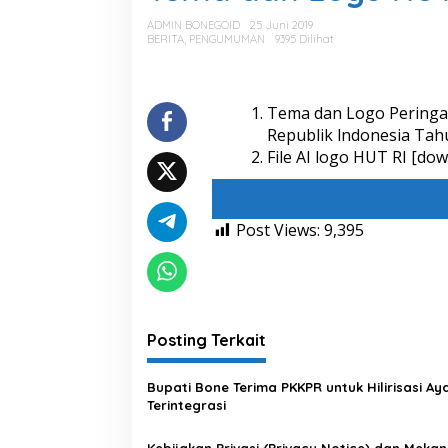
a
d
ADMIN BONEGOID
25 Juni 2019
a
BERITA
,
PENGUMUMAN
9395 Dilihat
n
L
o
g
Tema dan Logo Peringa
o
Republik lndonesia Tah
H
File AI logo HUT RI [
dow
U
T
K
e
Post Views:
9,395
-
7
4
R
I
T
Posting Terkait
a
h
u
Bupati Bone Terima PKKPR untuk Hilirisasi A
n
Terintegrasi
2
0
Kebijakan Privasi (Privacy Notice) dan Meka