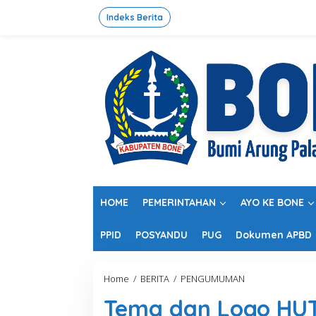
L
e
Indeks Berita
w
a
t
i
k
e
k
o
n
t
e
n
HOME
PEMERINTAHAN
AYO KE BONE
PPID
POSYANDU
PUG
Dokumen APBD
Home
/
BERITA
/
PENGUMUMAN
T
e
Tema dan Logo HUT
m