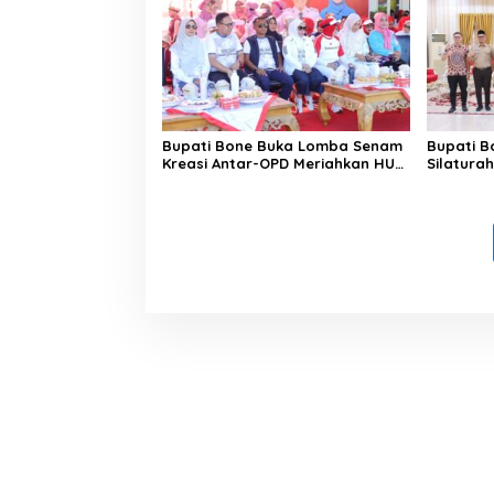
Bupati Bone Buka Lomba Senam
Bupati B
Kreasi Antar-OPD Meriahkan HUT
Silatura
ke-81 RI
Rindam 