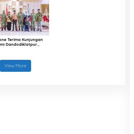
one Terima Kunjungan
hmi Dandodiklatpur
XIV/Hasanuddin
View More