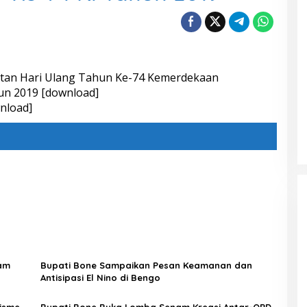
tan Hari Ulang Tahun Ke-74 Kemerdekaan
un 2019 [
download
]
nload
]
yam
Bupati Bone Sampaikan Pesan Keamanan dan
Antisipasi El Nino di Bengo
nisme
Bupati Bone Buka Lomba Senam Kreasi Antar-OPD