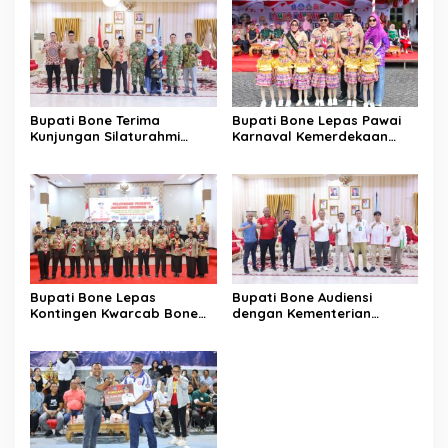
Bupati Bone Terima
Bupati Bone Lepas Pawai
Kunjungan Silaturahmi
Karnaval Kemerdekaan
Dandodiklatpur Rindam
PAUD se-Kabupaten Bone
XIV/Hasanuddin
Sambut HUT ke-81 RI
Bupati Bone Lepas
Bupati Bone Audiensi
Kontingen Kwarcab Bone
dengan Kementerian
Menuju Jambore Nasional
Kehutanan Bahas
XII Tahun 2026
Penataan Kawasan Hutan
untuk Kepastian Hak Tanah
Masyarakat