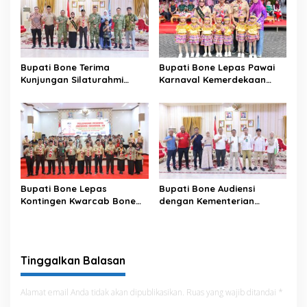
Bupati Bone Terima
Bupati Bone Lepas Pawai
Kunjungan Silaturahmi
Karnaval Kemerdekaan
Dandodiklatpur Rindam
PAUD se-Kabupaten Bone
XIV/Hasanuddin
Sambut HUT ke-81 RI
Bupati Bone Lepas
Bupati Bone Audiensi
Kontingen Kwarcab Bone
dengan Kementerian
Menuju Jambore Nasional
Kehutanan Bahas
XII Tahun 2026
Penataan Kawasan Hutan
untuk Kepastian Hak Tanah
Masyarakat
Tinggalkan Balasan
Alamat email Anda tidak akan dipublikasikan.
Ruas yang wajib ditandai
*