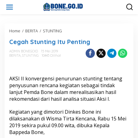
L
e
w
a
t
i
Home
/
BERITA
/
STUNTING
C
k
e
Cegah Stunting Itu Penting
e
g
k
a
ADMIN BONEGOID
15 Mei 2019
o
h
BERITA
,
STUNTING
10443 Dilihat
n
S
t
t
e
u
n
n
AKSI II konvergensi penurunan stunting tentang
t
penyusunan rencana kegiatan sebagai tindak
i
lanjut Pemda Bone dalam merealisasikan hasil
n
g
rekomendasi dari hasil analisa situasi Aksi I.
I
t
Kegiatan yang dimotori Dinkes Bone ini
u
dilaksanakan di Wisma Tirta Kencana, Rabu 15 Mei
P
2019 sekira pukul 09.00 wita, dibuka Kepala
e
n
Bappeda Bone,
t