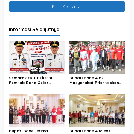
Informasi Selanjutnya
Semarak HUT RI ke-81,
Bupati Bone Ajak
Pemkab Bone Gelar
Masyarakat Prioritaskan
Kompetisi Video Kreatif
Pendidikan pada Roadshow
Antar Kecamatan
HUT ke-81 RI di Lamuru
Bupati Bone Terima
Bupati Bone Audiensi