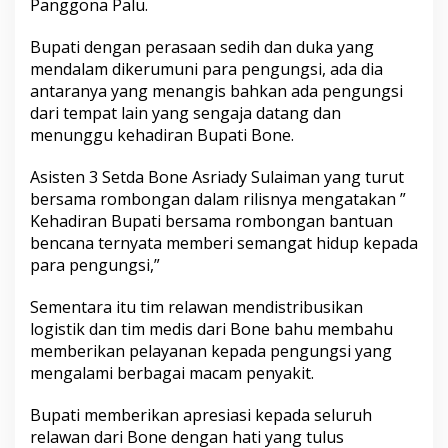
Panggona Palu.
S
a
Bupati dengan perasaan sedih dan duka yang
n
g
mendalam dikerumuni para pengungsi, ada dia
a
antaranya yang menangis bahkan ada pengungsi
t
dari tempat lain yang sengaja datang dan
S
menunggu kehadiran Bupati Bone.
e
d
i
Asisten 3 Setda Bone Asriady Sulaiman yang turut
h
bersama rombongan dalam rilisnya mengatakan ”
D
Kehadiran Bupati bersama rombongan bantuan
i
bencana ternyata memberi semangat hidup kepada
k
para pengungsi,”
e
r
u
Sementara itu tim relawan mendistribusikan
m
logistik dan tim medis dari Bone bahu membahu
u
memberikan pelayanan kepada pengungsi yang
n
mengalami berbagai macam penyakit.
i
P
e
Bupati memberikan apresiasi kepada seluruh
n
relawan dari Bone dengan hati yang tulus
g