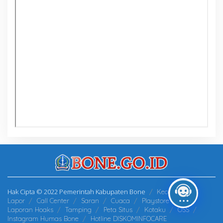
Hak Cipta © 2022 Pemerintah Kabupaten Bone
Kecamatan
Lapor
Call Center
Saran
Cuaca
Playstore
Laporan Hoaks
Tamping
Peta Situs
Kotaku
OSS
Instagram Humas Bone
Hotline DISKOMINFOCARE