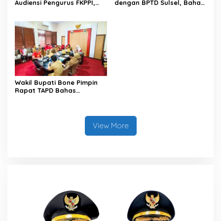
Audiensi Pengurus FKPPI,
dengan BPTD Sulsel, Bahas
Bahas Persiapan
Pelaksanaan Car Free Day
Rangkaian Kegiatan HUT
di Terminal Petta
ke-81 Kemerdekaan RI
Ponggawae
Wakil Bupati Bone Pimpin
Rapat TAPD Bahas
Penyusunan Rancangan
KUPA-PPAS Perubahan APBD
2026
View More