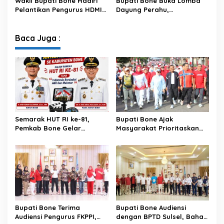
Wakil Bupati Bone Hadiri
Bupati Bone Buka Lomba
2026
Bersama
Pelantikan Pengurus HDMI
Dayung Perahu,
Bone, Perkuat Sinergi
Semarakkan HUT ke-81 RI
Dakwah dan Pembangunan
dan Gaungkan Kepedulian
Karakter
Lingkungan
Baca Juga :
Semarak HUT RI ke-81,
Bupati Bone Ajak
Pemkab Bone Gelar
Masyarakat Prioritaskan
Kompetisi Video Kreatif
Pendidikan pada Roadshow
Antar Kecamatan
HUT ke-81 RI di Lamuru
Bupati Bone Terima
Bupati Bone Audiensi
Audiensi Pengurus FKPPI,
dengan BPTD Sulsel, Bahas