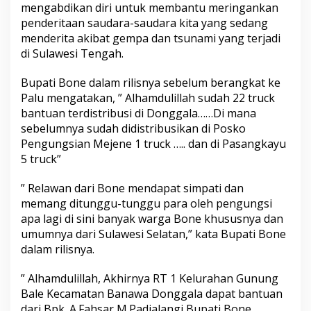
mengabdikan diri untuk membantu meringankan
u
penderitaan saudara-saudara kita yang sedang
n
g
menderita akibat gempa dan tsunami yang terjadi
s
di Sulawesi Tengah.
i
Bupati Bone dalam rilisnya sebelum berangkat ke
Palu mengatakan, ” Alhamdulillah sudah 22 truck
bantuan terdistribusi di Donggala……Di mana
sebelumnya sudah didistribusikan di Posko
Pengungsian Mejene 1 truck ….. dan di Pasangkayu
5 truck”
” Relawan dari Bone mendapat simpati dan
memang ditunggu-tunggu para oleh pengungsi
apa lagi di sini banyak warga Bone khususnya dan
umumnya dari Sulawesi Selatan,” kata Bupati Bone
dalam rilisnya.
” Alhamdulillah, Akhirnya RT 1 Kelurahan Gunung
Bale Kecamatan Banawa Donggala dapat bantuan
dari Bpk. A.Fahsar M.Padjalangi Bupati Bone