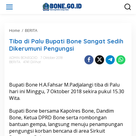
L
e
w
a
t
i
Home
/
BERITA
T
k
i
Tiba di Palu Bupati Bone Sangat Sedih
e
b
k
a
Dikerumuni Pengungsi
o
d
n
i
ADMIN BONEGOID
7 Oktober 2018
t
BERITA
4741 Dilihat
P
e
a
n
l
u
Bupati Bone H.A.Fahsar M.Padjalangi tiba di Palu
B
u
hari ini Minggu, 7 Oktober 2018 sekira pukul 15.30
p
Wita.
a
t
Bupati Bone bersama Kapolres Bone, Dandim
i
Bone, Ketua DPRD Bone serta rombongan
B
o
bantuan gempa, langsung menuju penampungan
n
pengungsi korban bencana di area Sirkuit
e