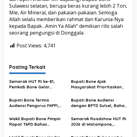
Sulawesi selatan, berupa beras kurang lebih 2 Ton,
Mie, Air Mineral, dan pakaian-pakaian. Semoga
Allah selalu memberikan rahmat dan Karunia-Nya
kepada Bapak…Amin Ya Allah” demikian rilis salah
seorang pengungsi di Donggala
Post Views:
4,741
Posting Terkait
Semarak HUT RI ke-81,
Bupati Bone Ajak
Pemkab Bone Gelar
Masyarakat Prioritaskan
Kompetisi Video Kreatif
Pendidikan pada Roadshow
Antar Kecamatan
HUT ke-81 RI di Lamuru
Bupati Bone Terima
Bupati Bone Audiensi
Audiensi Pengurus FKPPI,
dengan BPTD Sulsel, Bahas
Bahas Persiapan
Pelaksanaan Car Free Day
Rangkaian Kegiatan HUT
di Terminal Petta
Wakil Bupati Bone Pimpin
Semarak Roadshow HUT RI
ke-81 Kemerdekaan RI
Ponggawae
Rapat TAPD Bahas
2026 di Watampone,
Penyusunan Rancangan
Ribuan Masyarakat Ikuti
KUPA-PPAS Perubahan APBD
Jalan Santai dan Senam