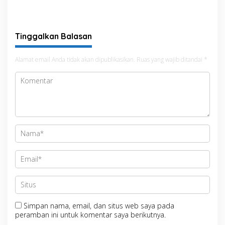
Bahas Persiapan
Pelaksanaan Car Free Day
Rangkaian Kegiatan HUT
di Terminal Petta
ke-81 Kemerdekaan RI
Ponggawae
Tinggalkan Balasan
Alamat email Anda tidak akan dipublikasikan.
Ruas yang wajib ditandai
*
Simpan nama, email, dan situs web saya pada
peramban ini untuk komentar saya berikutnya.