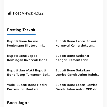
Post Views:
4,922
Posting Terkait
Bupati Bone Terima
Bupati Bone Lepas Pawai
Kunjungan Silaturahmi
Karnaval Kemerdekaan
Dandodiklatpur Rindam
PAUD se-Kabupaten Bone
XIV/Hasanuddin
Sambut HUT ke-81 RI
Bupati Bone Lepas
Bupati Bone Audiensi
Kontingen Kwarcab Bone
dengan Kementerian
Menuju Jambore Nasional
Kehutanan Bahas
XII Tahun 2026
Penataan Kawasan Hutan
Bupati dan Wakil Bupati
Bupati Bone Saksikan
untuk Kepastian Hak Tanah
Bone Tutup Turnamen Bola
Lomba Gerak Jalan Indah
Masyarakat
Voli BerAmal Cup 2026,
Pelajar, Tanamkan Disiplin
Tambah Bonus Rp10 Juta
dan Bangkitkan Semangat
Wakil Bupati Bone Hadiri
Bupati Bone Lepas Lomba
untuk Para Juara
Kemerdekaan
Pertemuan Menteri
Gerak Jalan Antar OPD dan
Lingkungan Hidup Bahas
Kecamatan, Perkuat
Pengelolaan Sampah
Semangat Kolaborasi
Modern di Sulawesi Selatan
Sambut HUT ke-81 RI
Baca Juga :