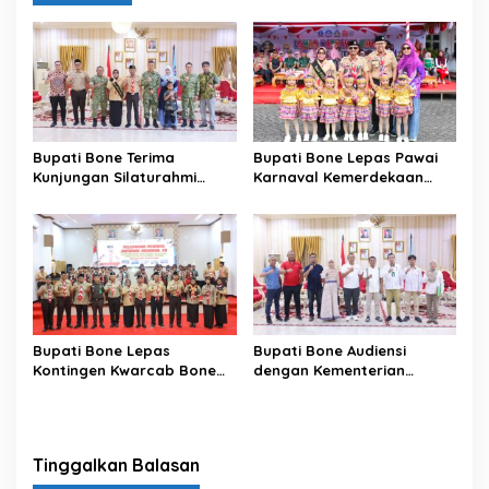
Bupati Bone Terima
Bupati Bone Lepas Pawai
Kunjungan Silaturahmi
Karnaval Kemerdekaan
Dandodiklatpur Rindam
PAUD se-Kabupaten Bone
XIV/Hasanuddin
Sambut HUT ke-81 RI
Bupati Bone Lepas
Bupati Bone Audiensi
Kontingen Kwarcab Bone
dengan Kementerian
Menuju Jambore Nasional
Kehutanan Bahas
XII Tahun 2026
Penataan Kawasan Hutan
untuk Kepastian Hak Tanah
Masyarakat
Tinggalkan Balasan