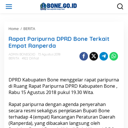
L
e
w
a
t
i
Home
/
BERITA
R
k
a
Rapat Paripurna DPRD Bone Terkait
e
p
k
a
Empat Ranperda
o
t
n
P
ADMIN BONEGOID
15 Agustus 2018
t
BERITA
4922 Dilihat
a
e
r
n
i
p
DPRD Kabupaten Bone menggelar rapat paripurna
u
r
di Ruang Rapat Paripurna DPRD Kabupaten Bone ,
n
Rabu 15 Agustus 2018 pukul 19.30 Wita.
a
D
Rapat paripurna dengan agenda penyerahan
P
secara resmi sekaligus penjelasan Bupati Bone
R
D
terhadap 4 (empat) Rancangan Peraturan Daerah
B
(Ranperda), yang dibacakan langsung oleh
o