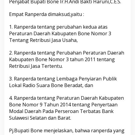
Penjabat Bupati Bone Ir.H.Andi Bakti Haruni,C.E.S.
n
e
Empat Ranperda dimaksud,yaitu :
T
e
r
1. Ranperda tentang perubahan kedua atas
k
Peraturan Daerah Kabupaten Bone Nomor 3
a
Tentang Retribusi Jasa Usaha,
i
t
2. Ranperda tentang Perubahan Peraturan Daerah
E
m
Kabupaten Bone Nomor 3 tahun 2011 tentang
p
Retribusi Jasa Tertentu.
a
t
3. Ranperda tentang Lembaga Penyiaran Publik
R
Lokal Radio Suara Bone Beradat, dan
a
n
p
4. Ranperda tentang Peraturan Daerah Kabupaten
e
Bone Nomor 9 Tahun 2014 tentang Penyertaan
r
Modal Daerah Pada Perseroan Terbatas Bank
d
Sulawesi Selatan dan Barat.
a
Pj.Bupati Bone menjelaskan, bahwa ranperda yang