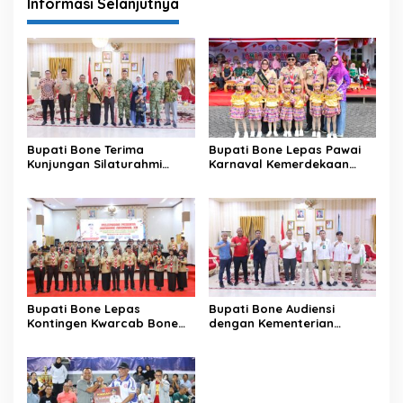
Informasi Selanjutnya
Bupati Bone Terima
Bupati Bone Lepas Pawai
Kunjungan Silaturahmi
Karnaval Kemerdekaan
Dandodiklatpur Rindam
PAUD se-Kabupaten Bone
XIV/Hasanuddin
Sambut HUT ke-81 RI
Bupati Bone Lepas
Bupati Bone Audiensi
Kontingen Kwarcab Bone
dengan Kementerian
Menuju Jambore Nasional
Kehutanan Bahas
XII Tahun 2026
Penataan Kawasan Hutan
untuk Kepastian Hak Tanah
Masyarakat