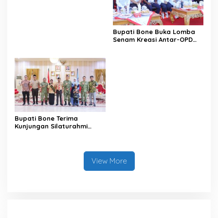
Satu Data
Bupati Bone Buka Lomba
Senam Kreasi Antar-OPD
Meriahkan HUT ke-81 RI
Bupati Bone Terima
Kunjungan Silaturahmi
Dandodiklatpur Rindam
XIV/Hasanuddin
View More