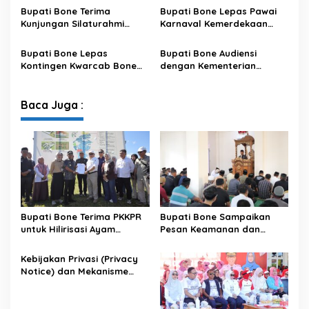
Data pada Portal Bone
Bupati Bone Terima
Bupati Bone Lepas Pawai
Satu Data
Kunjungan Silaturahmi
Karnaval Kemerdekaan
Dandodiklatpur Rindam
PAUD se-Kabupaten Bone
XIV/Hasanuddin
Sambut HUT ke-81 RI
Bupati Bone Lepas
Bupati Bone Audiensi
Kontingen Kwarcab Bone
dengan Kementerian
Menuju Jambore Nasional
Kehutanan Bahas
XII Tahun 2026
Penataan Kawasan Hutan
untuk Kepastian Hak Tanah
Baca Juga :
Masyarakat
Bupati Bone Terima PKKPR
Bupati Bone Sampaikan
untuk Hilirisasi Ayam
Pesan Keamanan dan
Terintegrasi
Antisipasi El Nino di Bengo
Kebijakan Privasi (Privacy
Notice) dan Mekanisme
Pemenuhan Hak Subjek
Data pada Portal Bone
Satu Data