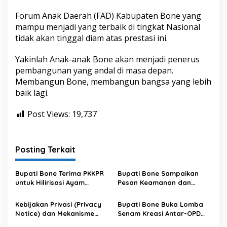
h
Forum Anak Daerah (FAD) Kabupaten Bone yang
u
n
mampu menjadi yang terbaik di tingkat Nasional
2
tidak akan tinggal diam atas prestasi ini.
0
1
Yakinlah Anak-anak Bone akan menjadi penerus
8
pembangunan yang andal di masa depan.
Membangun Bone, membangun bangsa yang lebih
baik lagi.
Post Views:
19,737
Posting Terkait
Bupati Bone Terima PKKPR
Bupati Bone Sampaikan
untuk Hilirisasi Ayam
Pesan Keamanan dan
Terintegrasi
Antisipasi El Nino di Bengo
Kebijakan Privasi (Privacy
Bupati Bone Buka Lomba
Notice) dan Mekanisme
Senam Kreasi Antar-OPD
Pemenuhan Hak Subjek
Meriahkan HUT ke-81 RI