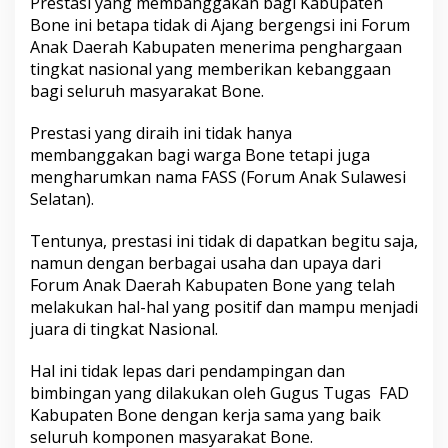
Prestasi yang membanggakan bagi Kabupaten
o
Bone ini betapa tidak di Ajang bergengsi ini Forum
r
Anak Daerah Kabupaten menerima penghargaan
u
m
tingkat nasional yang memberikan kebanggaan
A
bagi seluruh masyarakat Bone.
n
a
Prestasi yang diraih ini tidak hanya
k
membanggakan bagi warga Bone tetapi juga
T
e
mengharumkan nama FASS (Forum Anak Sulawesi
r
Selatan).
b
a
Tentunya, prestasi ini tidak di dapatkan begitu saja,
i
namun dengan berbagai usaha dan upaya dari
k
N
Forum Anak Daerah Kabupaten Bone yang telah
a
melakukan hal-hal yang positif dan mampu menjadi
s
juara di tingkat Nasional.
i
o
Hal ini tidak lepas dari pendampingan dan
n
a
bimbingan yang dilakukan oleh Gugus Tugas FAD
l
Kabupaten Bone dengan kerja sama yang baik
T
seluruh komponen masyarakat Bone.
a