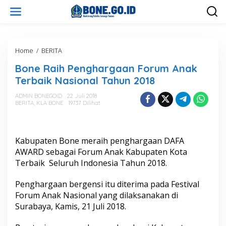
L
e
w
a
t
i
Home
/
BERITA
B
k
o
Bone Raih Penghargaan Forum Anak
e
n
k
e
Terbaik Nasional Tahun 2018
o
R
n
a
ADMIN BONEGOID
22 Juli 2018
t
BERITA
,
KLA BONE
19737 Dilihat
i
e
h
n
P
e
Kabupaten Bone meraih penghargaan DAFA
n
g
AWARD sebagai Forum Anak Kabupaten Kota
h
Terbaik Seluruh Indonesia Tahun 2018.
a
r
Penghargaan bergensi itu diterima pada Festival
g
Forum Anak Nasional yang dilaksanakan di
a
a
Surabaya, Kamis, 21 Juli 2018.
n
F