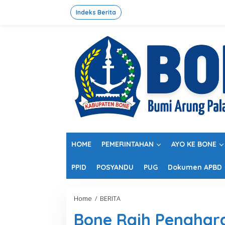
L
e
Indeks Berita
w
a
t
i
k
e
k
o
n
t
e
n
HOME
PEMERINTAHAN
AYO KE BONE
PPID
POSYANDU
PUG
Dokumen APBD
Home
/
BERITA
B
o
Bone Raih Penghar
n