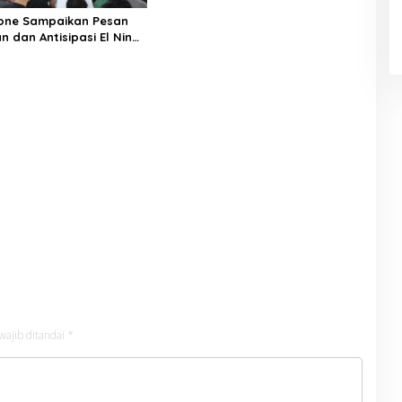
one Sampaikan Pesan
 dan Antisipasi El Nino
wajib ditandai
*