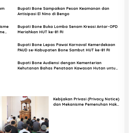
yam
Bupati Bone Sampaikan Pesan Keamanan dan
Antisipasi El Nino di Bengo
nisme
Bupati Bone Buka Lomba Senam Kreasi Antar-OPD
ne
Meriahkan HUT ke-81 RI
Bupati Bone Lepas Pawai Karnaval Kemerdekaan
PAUD se-Kabupaten Bone Sambut HUT ke-81 RI
Bupati Bone Audiensi dengan Kementerian
Kehutanan Bahas Penataan Kawasan Hutan untuk
Kepastian Hak Tanah Masyarakat
Kebijakan Privasi (Privacy Notice)
dan Mekanisme Pemenuhan Hak
Subjek Data pada Portal Bone
Satu Data