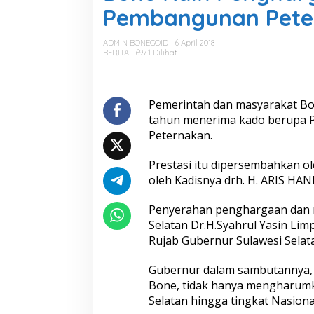
e
Pembangunan Pete
R
a
i
ADMIN BONEGOID
6 April 2018
h
BERITA
6971 Dilihat
P
e
n
g
Pemerintah dan masyarakat Bo
h
tahun menerima kado berupa 
a
Peternakan.
r
g
Prestasi itu dipersembahkan o
a
a
oleh Kadisnya drh. H. ARIS HA
n
d
Penyerahan penghargaan dan m
a
Selatan Dr.H.Syahrul Yasin Lim
n
Rujab Gubernur Sulawesi Selata
M
e
d
Gubernur dalam sambutannya, ”
a
Bone, tidak hanya mengharum
l
Selatan hingga tingkat Nasiona
i