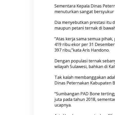
P
Sementara Kepala Dinas Pete
e
m
menuturkan sangat bersyukur 
b
a
Dia menyebutkan prestasi itu d
n
maupun petani ternak di bawa
g
u
n
“Atas kerja sama semua pihak,
a
419 ribu ekor per 31 Desember 
n
397 ribu,”kata Aris Handono.
P
e
Dengan populasi ternak sebany
t
e
wilayah Sulawesi, bahkan di Kal
r
n
Tak kalah membanggakan adala
a
Dinas Peternakan Kabupaten B
k
a
“Sumbangan PAD Bone tertinggi 
n
T
juta pada tahun 2018, sementara
a
ucapnya.
h
u