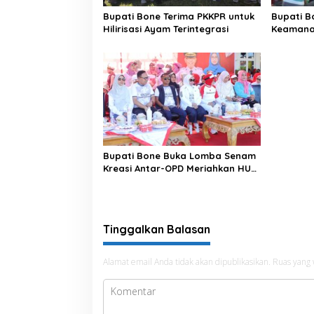
Bupati Bone Terima PKKPR untuk
Bupati B
Hilirisasi Ayam Terintegrasi
Keamanan
di Bengo
Bupati Bone Buka Lomba Senam
Kreasi Antar-OPD Meriahkan HUT
ke-81 RI
Tinggalkan Balasan
Alamat email Anda tidak akan dipublikasikan.
Ruas yang 