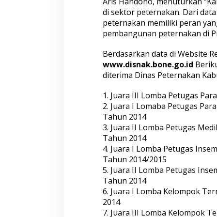
Aris Handono, menuturkan “Ka
n
di sektor peternakan. Dari data
2
0
peternakan memiliki peran yan
1
pembangunan peternakan di Pro
8
Berdasarkan data di Website 
www.disnak.bone.go.id
Beriku
diterima Dinas Peternakan Kabu
1. Juara III Lomba Petugas Pa
2. Juara I Lomaba Petugas Par
Tahun 2014
3. Juara II Lomba Petugas Medi
Tahun 2014
4. Juara I Lomba Petugas Insem
Tahun 2014/2015
5. Juara II Lomba Petugas Inse
Tahun 2014
6. Juara I Lomba Kelompok Ter
2014
7. Juara III Lomba Kelompok Te