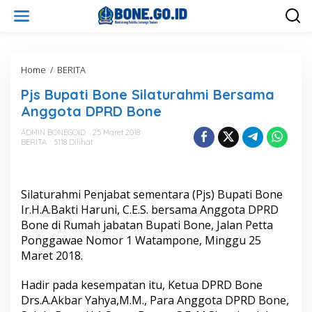
L
e
w
a
t
i
Home
/
BERITA
P
k
j
Pjs Bupati Bone Silaturahmi Bersama
e
s
k
B
Anggota DPRD Bone
o
u
n
p
ADMIN BONEGOID
25 Maret 2018
t
BERITA
5118 Dilihat
a
e
t
n
i
B
Silaturahmi Penjabat sementara (Pjs) Bupati Bone
o
n
Ir.H.A.Bakti Haruni, C.E.S. bersama Anggota DPRD
e
Bone di Rumah jabatan Bupati Bone, Jalan Petta
S
Ponggawae Nomor 1 Watampone, Minggu 25
i
Maret 2018.
l
a
t
Hadir pada kesempatan itu, Ketua DPRD Bone
u
Drs.A.Akbar Yahya,M.M., Para Anggota DPRD Bone,
r