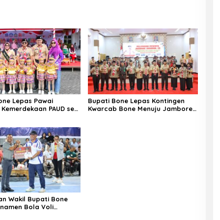
one Lepas Pawai
Bupati Bone Lepas Kontingen
 Kemerdekaan PAUD se-
Kwarcab Bone Menuju Jambore
en Bone Sambut HUT ke-
Nasional XII Tahun 2026
an Wakil Bupati Bone
rnamen Bola Voli
Cup 2026, Tambah