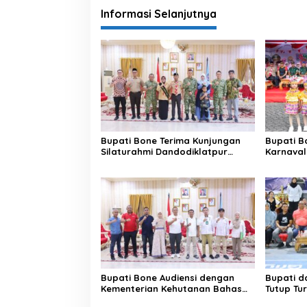
Informasi Selanjutnya
Bupati Bone Terima Kunjungan
Bupati B
Silaturahmi Dandodiklatpur
Karnaval
Rindam XIV/Hasanuddin
Kabupat
81 RI
Bupati Bone Audiensi dengan
Bupati d
Kementerian Kehutanan Bahas
Tutup Tu
Penataan Kawasan Hutan untuk
BerAmal 