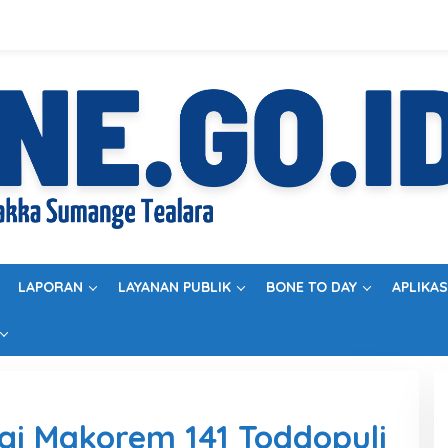
LAPORAN
LAYANAN PUBLIK
BONE TO DAY
APLIKAS
gi Makorem 141 Toddopuli