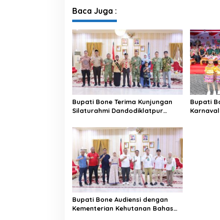
Baca Juga :
Bupati Bone Terima Kunjungan
Bupati B
Silaturahmi Dandodiklatpur
Karnaval
Rindam XIV/Hasanuddin
Kabupat
81 RI
Bupati Bone Audiensi dengan
Kementerian Kehutanan Bahas
Penataan Kawasan Hutan untuk