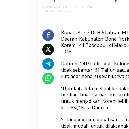
a
t
ADMIN BONEGOID
9 Januari 2018
i
BERITA
5852 Dilihat
B
o
n
e
Bupati Bone Dr.H.A.Fahsar M.
K
Daerah Kabupaten Bone (fork
u
Korem 141 Toddopuli di Makore
n
2018.
j
u
n
Danrem 141/Toddopuli, Kolone
g
tidak sebentar, 61 Tahun satu
i
kita agar genersi selanjutnya s
M
a
“Untuk itu kita melihat ke dala
k
o
berikan buat satuan ini lakuk
r
untuk menjadikan Korem lebih
e
koreksi,” kata Danrem.
m
1
Yotanabey menambahkan, am
4
1
tidak mudah untuk dilaksanaka