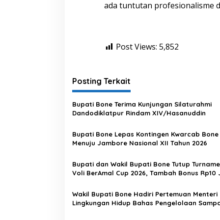
T
ada tuntutan profesionalisme d
o
d
d
o
Post Views:
p
5,852
u
l
i
Posting Terkait
Bupati Bone Terima Kunjungan Silaturahmi
Dandodiklatpur Rindam XIV/Hasanuddin
Bupati Bone Lepas Kontingen Kwarcab Bone
Menuju Jambore Nasional XII Tahun 2026
Bupati dan Wakil Bupati Bone Tutup Turname
Voli BerAmal Cup 2026, Tambah Bonus Rp10 
untuk Para Juara
Wakil Bupati Bone Hadiri Pertemuan Menteri
Lingkungan Hidup Bahas Pengelolaan Samp
Modern di Sulawesi Selatan