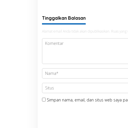
Kepastian Hak Tanah
Masyarakat
Tinggalkan Balasan
Alamat email Anda tidak akan dipublikasikan.
Ruas yang 
Simpan nama, email, dan situs web saya pa