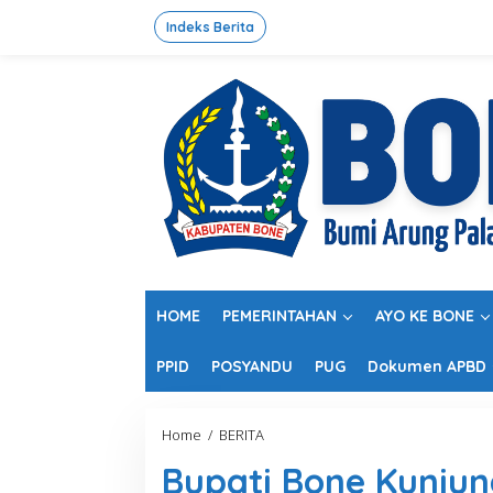
L
e
Indeks Berita
w
a
t
i
k
e
k
o
n
t
e
n
HOME
PEMERINTAHAN
AYO KE BONE
PPID
POSYANDU
PUG
Dokumen APBD
Home
/
BERITA
B
u
Bupati Bone Kunjun
p