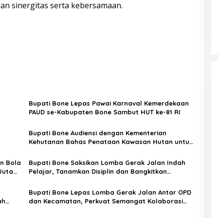
an sinergitas serta kebersamaan.
Bupati Bone Lepas Pawai Karnaval Kemerdekaan
PAUD se-Kabupaten Bone Sambut HUT ke-81 RI
Bupati Bone Audiensi dengan Kementerian
Kehutanan Bahas Penataan Kawasan Hutan untuk
Kepastian Hak Tanah Masyarakat
n Bola
Bupati Bone Saksikan Lomba Gerak Jalan Indah
Juta
Pelajar, Tanamkan Disiplin dan Bangkitkan
Semangat Kemerdekaan
Bupati Bone Lepas Lomba Gerak Jalan Antar OPD
ah
dan Kecamatan, Perkuat Semangat Kolaborasi
Sambut HUT ke-81 RI