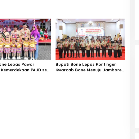
one Lepas Pawai
Bupati Bone Lepas Kontingen
 Kemerdekaan PAUD se-
Kwarcab Bone Menuju Jambore
en Bone Sambut HUT ke-
Nasional XII Tahun 2026