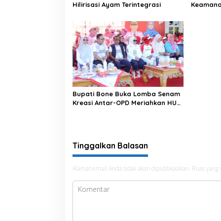
Hilirisasi Ayam Terintegrasi
Keamanan
di Bengo
Bupati Bone Buka Lomba Senam
Kreasi Antar-OPD Meriahkan HUT
ke-81 RI
Tinggalkan Balasan
Alamat email Anda tidak akan dipublikasikan.
Ruas yang 