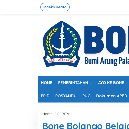
L
e
Indeks Berita
w
a
t
i
k
e
k
o
n
t
e
n
HOME
PEMERINTAHAN
AYO KE BONE
PPID
POSYANDU
PUG
Dokumen APBD
Home
/
BERITA
B
o
Bone Bolango Belaj
n