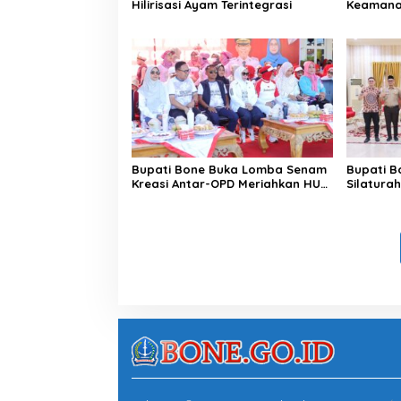
Hilirisasi Ayam Terintegrasi
Keamanan
di Bengo
Bupati Bone Buka Lomba Senam
Bupati B
Kreasi Antar-OPD Meriahkan HUT
Silatura
ke-81 RI
Rindam 