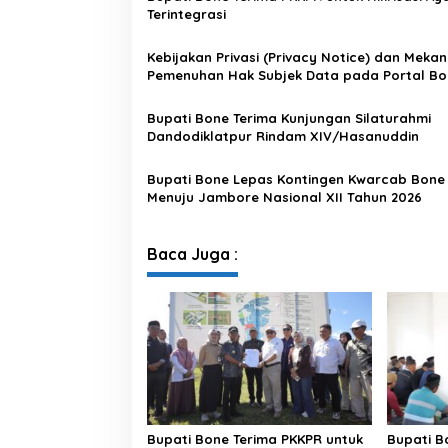
B
Terintegrasi
o
n
Kebijakan Privasi (Privacy Notice) dan Meka
e
Pemenuhan Hak Subjek Data pada Portal Bo
Satu Data
Bupati Bone Terima Kunjungan Silaturahmi
Dandodiklatpur Rindam XIV/Hasanuddin
Bupati Bone Lepas Kontingen Kwarcab Bone
Menuju Jambore Nasional XII Tahun 2026
Baca Juga :
Bupati Bone Terima PKKPR untuk
Bupati B