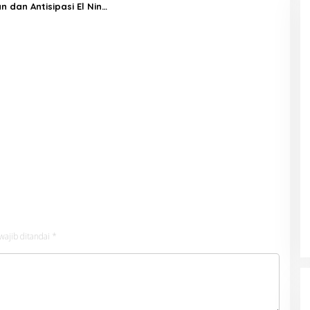
 dan Antisipasi El Nino
wajib ditandai
*