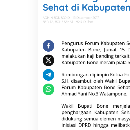
e
Sehat di Kabupate
B
o
l
ADMIN BONEGOID
15 Desember 2017
a
BERITA
,
BONE SEHAT
9947 Dilihat
n
g
o
B
Pengurus Forum Kabupaten Se
e
Kabupaten Bone, Jumat 15 D
l
melakukan kaji banding terkait
a
Kabupaten Bone meraih piala S
j
a
r
Rombongan dipimpin Ketua Fo
T
S.H. disambut oleh Wakil Bup
a
Forum Kabupaten Bone Sehat (
t
Ahmad Yani No.3 Watampone.
a
K
e
Wakil Bupati Bone menjela
l
penghargaan Kabupaten Seh
o
didukung semua elemen masyar
l
inisiasi DPRD hingga melibat
a