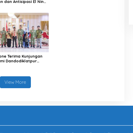
 dan Antisipasi El Nino
one Terima Kunjungan
hmi Dandodiklatpur
XIV/Hasanuddin
View More