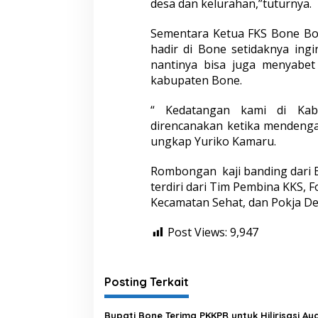
desa dan kelurahan,”tuturnya.
K
a
b
Sementara Ketua FKS Bone Bo
u
hadir di Bone setidaknya ingi
p
nantinya bisa juga menyabet
a
kabupaten Bone.
t
e
n
“ Kedatangan kami di Kab
S
direncanakan ketika mendeng
e
ungkap Yuriko Kamaru.
h
a
t
Rombongan kaji banding dari B
d
terdiri dari Tim Pembina KKS,
i
Kecamatan Sehat, dan Pokja D
K
a
Post Views:
9,947
b
u
p
a
Posting Terkait
t
e
n
Bupati Bone Terima PKKPR untuk Hilirisasi A