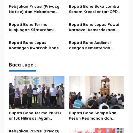
Kebijakan Privasi (Privacy
Bupati Bone Buka Lomba
Notice) dan Mekanisme
Senam Kreasi Antar-OPD
Pemenuhan Hak Subjek
Meriahkan HUT ke-81 RI
Data pada Portal Bone
Bupati Bone Terima
Bupati Bone Lepas Pawai
Satu Data
Kunjungan Silaturahmi
Karnaval Kemerdekaan
Dandodiklatpur Rindam
PAUD se-Kabupaten Bone
XIV/Hasanuddin
Sambut HUT ke-81 RI
Bupati Bone Lepas
Bupati Bone Audiensi
Kontingen Kwarcab Bone
dengan Kementerian
Menuju Jambore Nasional
Kehutanan Bahas
XII Tahun 2026
Penataan Kawasan Hutan
untuk Kepastian Hak Tanah
Baca Juga :
Masyarakat
Bupati Bone Terima PKKPR
Bupati Bone Sampaikan
untuk Hilirisasi Ayam
Pesan Keamanan dan
Terintegrasi
Antisipasi El Nino di Bengo
Kebijakan Privasi (Privacy