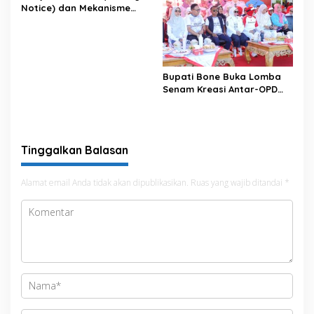
Notice) dan Mekanisme
Pemenuhan Hak Subjek
Data pada Portal Bone
Satu Data
Bupati Bone Buka Lomba
Senam Kreasi Antar-OPD
Meriahkan HUT ke-81 RI
Tinggalkan Balasan
Alamat email Anda tidak akan dipublikasikan.
Ruas yang wajib ditandai
*