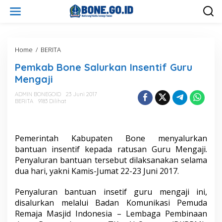
L
e
w
a
t
i
Home
/
BERITA
P
k
e
Pemkab Bone Salurkan Insentif Guru
e
m
k
k
Mengaji
o
a
n
b
ADMIN BONEGOID
23 Juni 2017
t
BERITA
9183 Dilihat
B
e
o
n
n
e
Pemerintah Kabupaten Bone menyalurkan
S
a
bantuan insentif kepada ratusan Guru Mengaji.
l
Penyaluran bantuan tersebut dilaksanakan selama
u
dua hari, yakni Kamis-Jumat 22-23 Juni 2017.
r
k
Penyaluran bantuan insetif guru mengaji ini,
a
n
disalurkan melalui Badan Komunikasi Pemuda
I
Remaja Masjid Indonesia – Lembaga Pembinaan
n