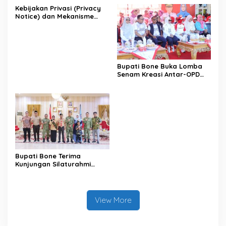
Kebijakan Privasi (Privacy
Notice) dan Mekanisme
Pemenuhan Hak Subjek
Data pada Portal Bone
Satu Data
Bupati Bone Buka Lomba
Senam Kreasi Antar-OPD
Meriahkan HUT ke-81 RI
Bupati Bone Terima
Kunjungan Silaturahmi
Dandodiklatpur Rindam
XIV/Hasanuddin
View More