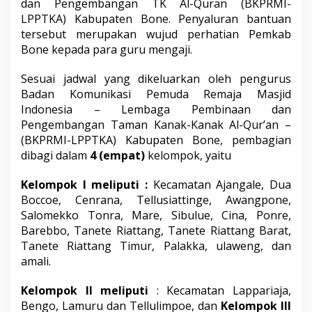
dan Pengembangan TK Al-Quran (BKPRMI-
s
LPPTKA) Kabupaten Bone. Penyaluran bantuan
e
tersebut merupakan wujud perhatian Pemkab
n
t
Bone kepada para guru mengaji.
i
f
Sesuai jadwal yang dikeluarkan oleh pengurus
G
Badan Komunikasi Pemuda Remaja Masjid
u
Indonesia – Lembaga Pembinaan dan
r
u
Pengembangan Taman Kanak-Kanak Al-Qur’an –
M
(BKPRMI-LPPTKA) Kabupaten Bone, pembagian
e
dibagi dalam
4 (empat)
kelompok, yaitu
n
g
Kelompok I meliputi :
Kecamatan Ajangale, Dua
a
j
Boccoe, Cenrana, Tellusiattinge, Awangpone,
i
Salomekko Tonra, Mare, Sibulue, Cina, Ponre,
Barebbo, Tanete Riattang, Tanete Riattang Barat,
Tanete Riattang Timur, Palakka, ulaweng, dan
amali.
Kelompok II meliputi
: Kecamatan Lappariaja,
Bengo, Lamuru dan Tellulimpoe, dan
Kelompok III