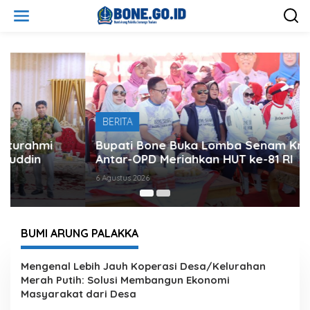
L
e
w
a
t
i
k
e
k
o
BERITA
n
t
Bupati Bone Buka Lomba Senam Kreasi
e
Antar-OPD Meriahkan HUT ke-81 RI
n
6 Agustus 2026
BUMI ARUNG PALAKKA
W
Mengenal Lebih Jauh Koperasi Desa/Kelurahan
e
Merah Putih: Solusi Membangun Ekonomi
b
Masyarakat dari Desa
s
i