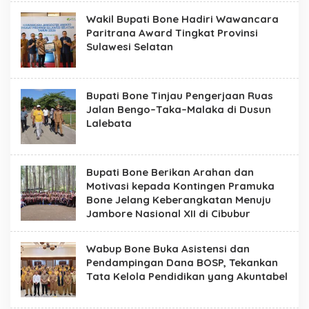
t
Wakil Bupati Bone Hadiri Wawancara
e
R
Paritrana Award Tingkat Provinsi
e
Sulawesi Selatan
s
m
i
P
Bupati Bone Tinjau Pengerjaan Ruas
e
m
Jalan Bengo–Taka–Malaka di Dusun
e
Lalebata
r
i
n
t
Bupati Bone Berikan Arahan dan
a
Motivasi kepada Kontingen Pramuka
h
K
Bone Jelang Keberangkatan Menuju
a
Jambore Nasional XII di Cibubur
b
u
p
Wabup Bone Buka Asistensi dan
a
Pendampingan Dana BOSP, Tekankan
t
e
Tata Kelola Pendidikan yang Akuntabel
n
B
o