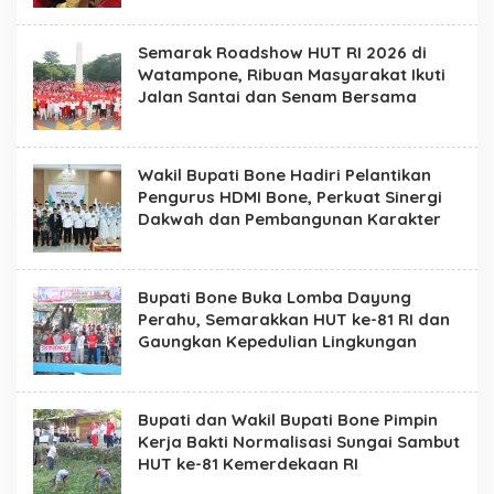
t
e
R
Semarak Roadshow HUT RI 2026 di
e
Watampone, Ribuan Masyarakat Ikuti
s
Jalan Santai dan Senam Bersama
m
i
P
e
m
Wakil Bupati Bone Hadiri Pelantikan
e
Pengurus HDMI Bone, Perkuat Sinergi
r
Dakwah dan Pembangunan Karakter
i
n
t
a
Bupati Bone Buka Lomba Dayung
h
K
Perahu, Semarakkan HUT ke-81 RI dan
a
Gaungkan Kepedulian Lingkungan
b
u
p
a
Bupati dan Wakil Bupati Bone Pimpin
t
e
Kerja Bakti Normalisasi Sungai Sambut
n
HUT ke-81 Kemerdekaan RI
B
o