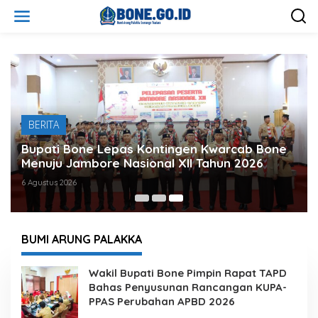
L
e
w
a
t
i
k
e
k
o
BERITA
n
t
Bupati Bone Lepas Kontingen Kwarcab Bone
e
Menuju Jambore Nasional XII Tahun 2026
n
6 Agustus 2026
BUMI ARUNG PALAKKA
W
Wakil Bupati Bone Pimpin Rapat TAPD
e
Bahas Penyusunan Rancangan KUPA-
b
PPAS Perubahan APBD 2026
s
i