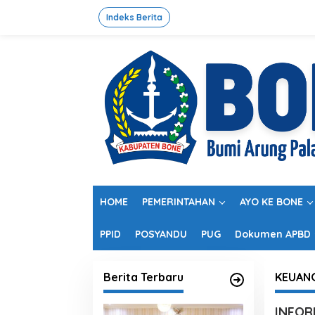
L
e
Indeks Berita
w
a
t
i
k
e
k
o
n
t
e
n
HOME
PEMERINTAHAN
AYO KE BONE
PPID
POSYANDU
PUG
Dokumen APBD
Berita Terbaru
KEUAN
INFOR