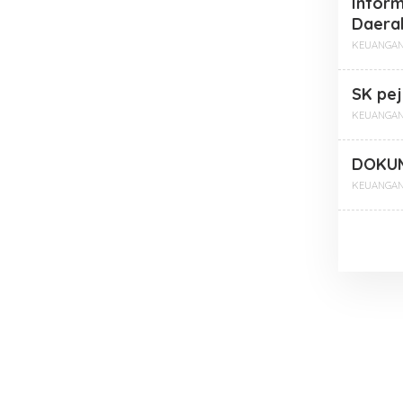
Infor
Daera
KEUANGA
SK pe
KEUANGA
DOKUM
KEUANGA