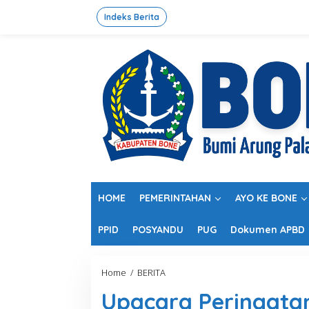
L
e
Indeks Berita
w
a
t
i
k
e
k
o
n
t
e
n
HOME
PEMERINTAHAN
AYO KE BONE
PPID
POSYANDU
PUG
Dokumen APBD
Home
/
BERITA
U
p
Upacara Peringata
a