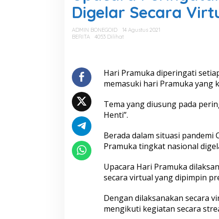
c
Digelar Secara Virt
a
r
a
ADMIN BONEGOID
14 Agustus 2021
P
BERITA
4053 Dilihat
e
r
i
n
Hari Pramuka diperingati setia
g
memasuki hari Pramuka yang k
a
t
Tema yang diusung pada pering
a
Henti”.
n
H
a
Berada dalam situasi pandemi C
r
Pramuka tingkat nasional digela
i
P
Upacara Hari Pramuka dilaksan
r
secara virtual yang dipimpin p
a
m
u
Dengan dilaksanakan secara vir
k
mengikuti kegiatan secara str
a