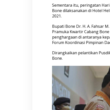
2
Sementara itu, peringatan Har
0
2
Bone dilaksanakan di Hotel Hel
1
2021.
D
i
Bupati Bone Dr. H. A. Fahsar M.
g
Pramuka Kwartir Cabang Bone
e
l
penghargaan di antaranya kepa
a
Forum Koordinasi Pimpinan Da
r
S
Dirangkaikan pelantikan Pusd
e
Bone.
c
a
r
a
V
i
r
t
u
a
l