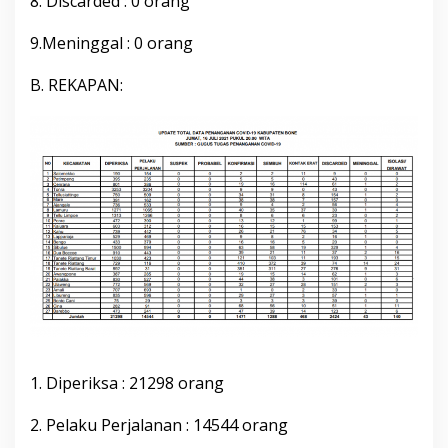
8. Discarded : 0 orang
2
1
9.Meninggal : 0 orang
P
u
B. REKAPAN:
k
u
l
2
0
.
0
0
W
i
t
a
1. Diperiksa : 21298 orang
2. Pelaku Perjalanan : 14544 orang