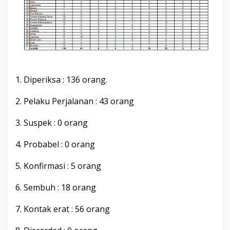
b
u
p
a
t
e
n
B
1. Diperiksa : 136 orang.
o
n
e
2. Pelaku Perjalanan : 43 orang
,
J
3. Suspek : 0 orang
u
m
4. Probabel : 0 orang
a
t
1
5. Konfirmasi : 5 orang
6
J
6. Sembuh : 18 orang
u
l
7. Kontak erat : 56 orang
i
2
0