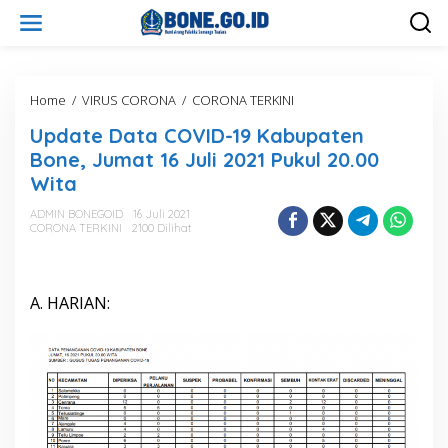
L
e
w
a
t
i
Home
/
VIRUS CORONA
/
CORONA TERKINI
U
k
p
Update Data COVID-19 Kabupaten
e
d
k
a
Bone, Jumat 16 Juli 2021 Pukul 20.00
o
t
Wita
n
e
t
D
ADMIN BONEGOID
16 Juli 2021
e
a
CORONA TERKINI
2100 Dilihat
n
t
a
C
O
A. HARIAN:
V
I
D
-
1
9
K
a