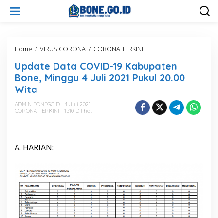
L
e
w
a
t
i
Home
/
VIRUS CORONA
/
CORONA TERKINI
U
k
p
Update Data COVID-19 Kabupaten
e
d
k
a
Bone, Minggu 4 Juli 2021 Pukul 20.00
o
t
Wita
n
e
t
D
ADMIN BONEGOID
4 Juli 2021
e
a
CORONA TERKINI
1510 Dilihat
n
t
a
C
O
A. HARIAN:
V
I
D
-
1
9
K
a