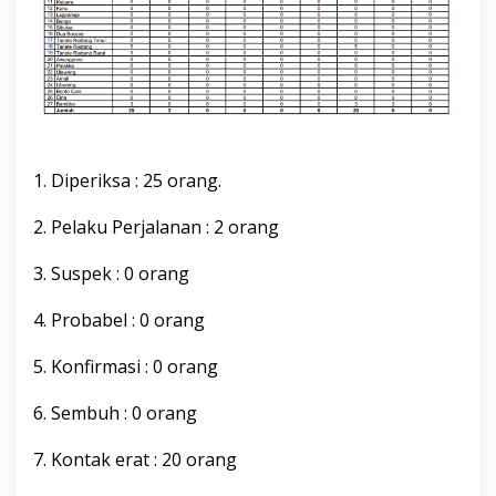
b
u
p
a
t
e
n
B
o
1. Diperiksa : 25 orang.
n
e
2. Pelaku Perjalanan : 2 orang
,
M
3. Suspek : 0 orang
i
n
g
4. Probabel : 0 orang
g
u
5. Konfirmasi : 0 orang
4
J
6. Sembuh : 0 orang
u
l
i
7. Kontak erat : 20 orang
2
0