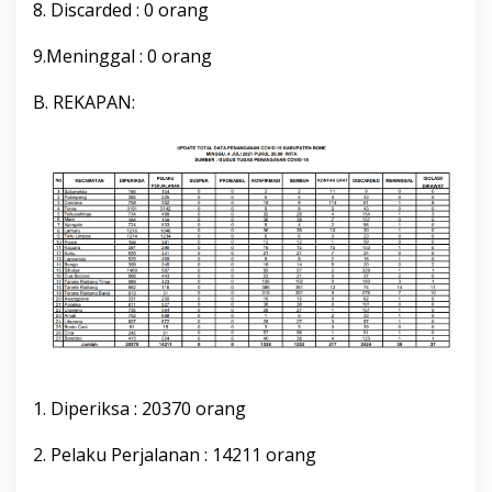
8. Discarded : 0 orang
2
1
9.Meninggal : 0 orang
P
u
k
B. REKAPAN:
u
l
2
0
.
0
0
W
i
t
a
1. Diperiksa : 20370 orang
2. Pelaku Perjalanan : 14211 orang