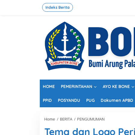
L
e
Indeks Berita
w
a
t
i
k
e
k
o
n
t
e
n
HOME
PEMERINTAHAN
AYO KE BONE
PPID
POSYANDU
PUG
Dokumen APBD
Home
/
BERITA
/
PENGUMUMAN
T
e
Tema dan Logo Peri
m