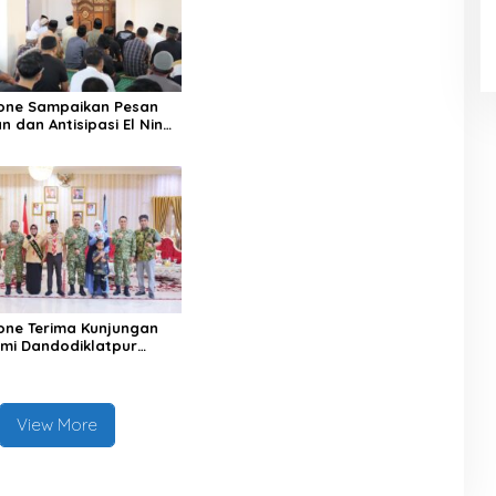
Satu Data
one Sampaikan Pesan
 dan Antisipasi El Nino
one Terima Kunjungan
hmi Dandodiklatpur
XIV/Hasanuddin
View More