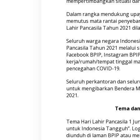
mempertimbangkan situasi dan
c
a
s
Dalam rangka mendukung upay
i
memutus mata rantai penyebara
l
Lahir Pancasila Tahun 2021 dil
a
1
Seluruh warga negara Indonesi
J
u
Pancasila Tahun 2021 melalui s
n
Facebook BPIP, Instagram BPIP
i
kerja/rumah/tempat tinggal m
2
pencegahan COVID-19.
0
2
1
Seluruh perkantoran dan selu
untuk mengibarkan Bendera Mer
2021.
Tema dan 
Tema Hari Lahir Pancasila 1 Ju
untuk Indonesia Tangguh”. Log
diunduh di laman BPIP atau melal