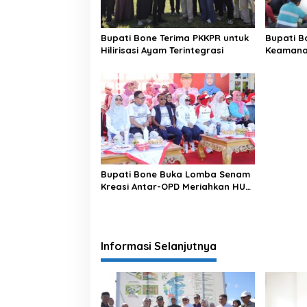
Bupati Bone Terima PKKPR untuk
Bupati B
Hilirisasi Ayam Terintegrasi
Keamanan
di Bengo
Bupati Bone Buka Lomba Senam
Kreasi Antar-OPD Meriahkan HUT
ke-81 RI
Informasi Selanjutnya