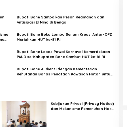
yam
Bupati Bone Sampaikan Pesan Keamanan dan
Antisipasi El Nino di Bengo
nisme
Bupati Bone Buka Lomba Senam Kreasi Antar-OPD
ne
Meriahkan HUT ke-81 RI
Bupati Bone Lepas Pawai Karnaval Kemerdekaan
PAUD se-Kabupaten Bone Sambut HUT ke-81 RI
Bupati Bone Audiensi dengan Kementerian
Kehutanan Bahas Penataan Kawasan Hutan untuk
Kepastian Hak Tanah Masyarakat
Kebijakan Privasi (Privacy Notice)
dan Mekanisme Pemenuhan Hak
Subjek Data pada Portal Bone
Satu Data