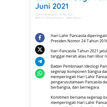
a
Juni 2021
d
a
n
ADMIN BONEGOID
31 Mei 2021
L
BERITA
,
PENGUMUMAN
12885 Dilihat
o
g
o
P
Hari Lahir Pancasila diperingat
e
Presiden Nomor 24 Tahun 2016
r
i
Hari Pancasila Tahun 2021 jatu
n
tanggal merah atau hari libur n
g
a
t
Badan Pembinaan Ideologi Panc
a
segenap komponen bangsa dan
n
memperingati Hari Lahir Pancasi
H
pengarusutamaan Pancasila da
a
r
berbangsa, dan bernegara.
i
P
Komitmen bersama segenap ban
a
memperingati Hari Lahir Panca
n