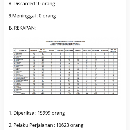
8. Discarded : 0 orang
r
i
2
9.Meninggal : 0 orang
0
2
B. REKAPAN:
1
P
u
k
u
l
2
0
.
0
0
W
i
t
a
1. Diperiksa : 15999 orang
2. Pelaku Perjalanan : 10623 orang