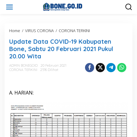
L
e
w
a
t
i
Home
/
VIRUS CORONA
/
CORONA TERKINI
U
k
p
Update Data COVID-19 Kabupaten
e
d
k
a
Bone, Sabtu 20 Februari 2021 Pukul
o
t
20.00 Wita
n
e
t
D
ADMIN BONEGOID
20 Februari 2021
e
a
CORONA TERKINI
2516 Dilihat
n
t
a
C
O
A. HARIAN:
V
I
D
-
1
9
K
a