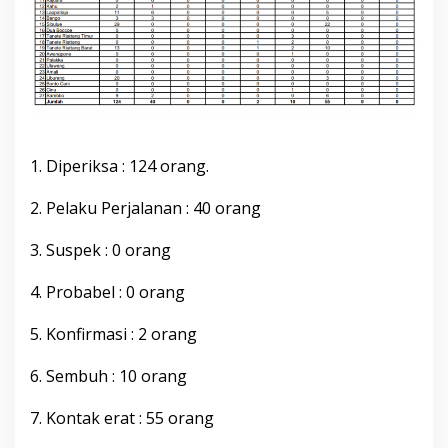
b
u
p
a
t
e
n
B
o
1. Diperiksa : 124 orang.
n
e
2. Pelaku Perjalanan : 40 orang
,
S
a
3. Suspek : 0 orang
b
t
4. Probabel : 0 orang
u
2
5. Konfirmasi : 2 orang
0
F
e
6. Sembuh : 10 orang
b
r
7. Kontak erat : 55 orang
u
a