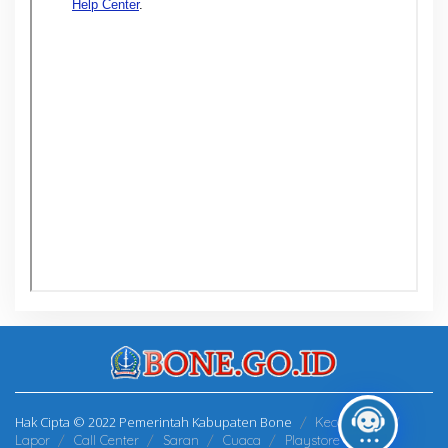
Hak Cipta © 2022 Pemerintah Kabupaten Bone
Kecamatan
Lapor
Call Center
Saran
Cuaca
Playstore