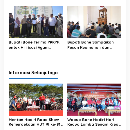
di Kecamatan Ponre
Antar OPD
Kabupaten Bone, Dihadiri
Puluhan Ribu Masyarakat
Bupati Bone Terima PKKPR
Bupati Bone Sampaikan
untuk Hilirisasi Ayam
Pesan Keamanan dan
Terintegrasi
Antisipasi El Nino di Bengo
Informasi Selanjutnya
Mentan Hadiri Road Show
Wabup Bone Hadiri Hari
Kemerdekaan HUT RI ke-81
Kedua Lomba Senam Kreasi
di Kecamatan Ponre
Antar OPD