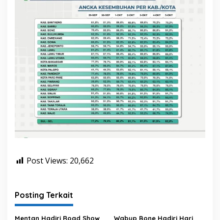
l
a
t
a
n
Post Views:
20,662
Posting Terkait
Mentan Hadiri Road Show
Wabup Bone Hadiri Hari