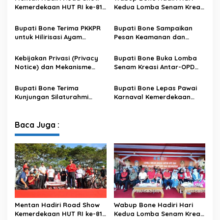
Kemerdekaan HUT RI ke-81
Kedua Lomba Senam Kreasi
di Kecamatan Ponre
Antar OPD
Kabupaten Bone, Dihadiri
Bupati Bone Terima PKKPR
Bupati Bone Sampaikan
Puluhan Ribu Masyarakat
untuk Hilirisasi Ayam
Pesan Keamanan dan
Terintegrasi
Antisipasi El Nino di Bengo
Kebijakan Privasi (Privacy
Bupati Bone Buka Lomba
Notice) dan Mekanisme
Senam Kreasi Antar-OPD
Pemenuhan Hak Subjek
Meriahkan HUT ke-81 RI
Data pada Portal Bone
Bupati Bone Terima
Bupati Bone Lepas Pawai
Satu Data
Kunjungan Silaturahmi
Karnaval Kemerdekaan
Dandodiklatpur Rindam
PAUD se-Kabupaten Bone
XIV/Hasanuddin
Sambut HUT ke-81 RI
Baca Juga :
Mentan Hadiri Road Show
Wabup Bone Hadiri Hari
Kemerdekaan HUT RI ke-81
Kedua Lomba Senam Kreasi