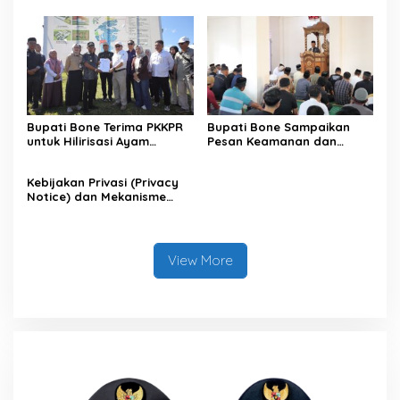
Kabupaten Bone, Dihadiri
Puluhan Ribu Masyarakat
Bupati Bone Terima PKKPR
Bupati Bone Sampaikan
untuk Hilirisasi Ayam
Pesan Keamanan dan
Terintegrasi
Antisipasi El Nino di Bengo
Kebijakan Privasi (Privacy
Notice) dan Mekanisme
Pemenuhan Hak Subjek
Data pada Portal Bone
Satu Data
View More