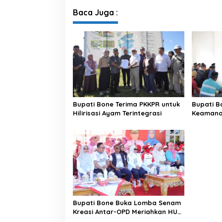
Baca Juga :
Bupati Bone Terima PKKPR untuk
Bupati B
Hilirisasi Ayam Terintegrasi
Keamanan
di Bengo
Bupati Bone Buka Lomba Senam
Kreasi Antar-OPD Meriahkan HUT
ke-81 RI