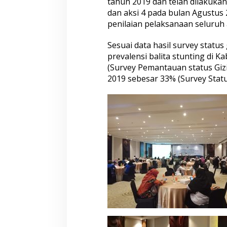
tahun 2019 dan telah dilakukan 
m
d
dan aksi 4 pada bulan Agustus 
a
penilaian pelaksanaan seluruh a
K
a
Sesuai data hasil survey status
b
prevalensi balita stunting di 
u
p
(Survey Pemantauan status Gizi
a
2019 sebesar 33% (Survey Status
t
e
n
B
o
n
e