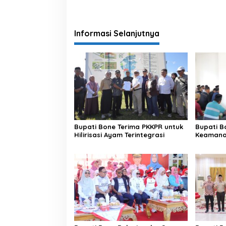
Informasi Selanjutnya
Bupati Bone Terima PKKPR untuk
Bupati B
Hilirisasi Ayam Terintegrasi
Keamanan
di Bengo