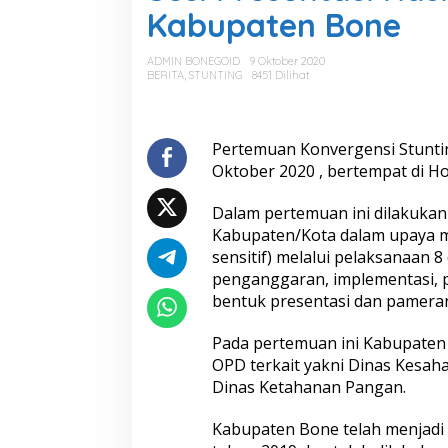
i
Kabupaten Bone
P
r
e
ADMIN BONEGOID
9 Oktober 2020
s
BERITA
,
STUNTING
8451 Dilihat
e
n
t
a
Pertemuan Konvergensi Stunting
s
Oktober 2020 , bertempat di Ho
i
H
Dalam pertemuan ini dilakukan 
a
Kabupaten/Kota dalam upaya me
s
i
sensitif) melalui pelaksanaan 
l
penganggaran, implementasi, 
K
bentuk presentasi dan pameran 
i
n
Pada pertemuan ini Kabupaten 
e
r
OPD terkait yakni Dinas Kesah
j
Dinas Ketahanan Pangan.
a
P
Kabupaten Bone telah menjadi 
e