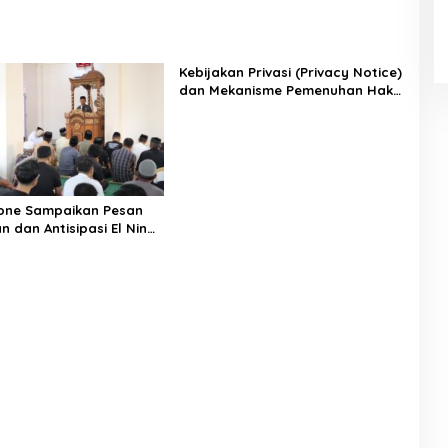
Kebijakan Privasi (Privacy Notice)
dan Mekanisme Pemenuhan Hak
Subjek Data pada Portal Bone
Satu Data
one Sampaikan Pesan
 dan Antisipasi El Nino