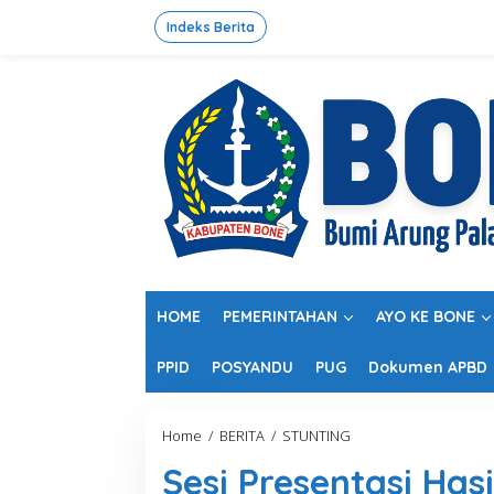
L
e
Indeks Berita
w
a
t
i
k
e
k
o
n
t
e
n
HOME
PEMERINTAHAN
AYO KE BONE
PPID
POSYANDU
PUG
Dokumen APBD
Home
/
BERITA
/
STUNTING
S
e
Sesi Presentasi Has
s