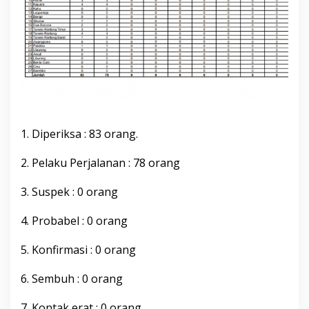
C
O
V
I
D
-
1
9
K
a
b
1. Diperiksa : 83 orang.
u
p
2. Pelaku Perjalanan : 78 orang
a
t
3. Suspek : 0 orang
e
n
B
4. Probabel : 0 orang
o
n
5. Konfirmasi : 0 orang
e
,
6. Sembuh : 0 orang
K
a
m
7. Kontak erat : 0 orang