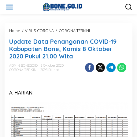
L
e
w
a
t
i
Home
/
VIRUS CORONA
/
CORONA TERKINI
U
k
p
Update Data Penanganan COVID-19
e
d
k
a
Kabupaten Bone, Kamis 8 Oktober
o
t
2020 Pukul 21.00 Wita
n
e
t
D
ADMIN BONEGOID
8 Oktober 2020
e
a
CORONA TERKINI
2095 Dilihat
n
t
a
P
e
A. HARIAN:
n
a
n
g
a
n
a
n