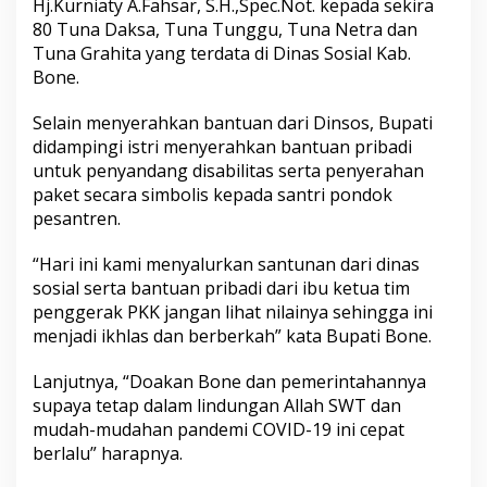
Hj.Kurniaty A.Fahsar, S.H.,Spec.Not. kepada sekira
t
80 Tuna Daksa, Tuna Tunggu, Tuna Netra dan
u
Tuna Grahita yang terdata di Dinas Sosial Kab.
a
n
Bone.
P
e
Selain menyerahkan bantuan dari Dinsos, Bupati
n
didampingi istri menyerahkan bantuan pribadi
y
untuk penyandang disabilitas serta penyerahan
a
n
paket secara simbolis kepada santri pondok
d
pesantren.
a
n
“Hari ini kami menyalurkan santunan dari dinas
g
sosial serta bantuan pribadi dari ibu ketua tim
D
i
penggerak PKK jangan lihat nilainya sehingga ini
s
menjadi ikhlas dan berberkah” kata Bupati Bone.
a
b
Lanjutnya, “Doakan Bone dan pemerintahannya
i
supaya tetap dalam lindungan Allah SWT dan
l
i
mudah-mudahan pandemi COVID-19 ini cepat
t
berlalu” harapnya.
a
s