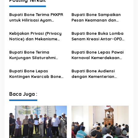
Bupati Bone Terima PKKPR
Bupati Bone Sampaikan
untuk Hilirisasi Ayam
Pesan Keamanan dan
Terintegrasi
Antisipasi El Nino di Bengo
Kebijakan Privasi (Privacy
Bupati Bone Buka Lomba
Notice) dan Mekanisme
Senam Kreasi Antar-OPD
Pemenuhan Hak Subjek
Meriahkan HUT ke-81 RI
Data pada Portal Bone
Bupati Bone Terima
Bupati Bone Lepas Pawai
Satu Data
Kunjungan Silaturahmi
Karnaval Kemerdekaan
Dandodiklatpur Rindam
PAUD se-Kabupaten Bone
XIV/Hasanuddin
Sambut HUT ke-81 RI
Bupati Bone Lepas
Bupati Bone Audiensi
Kontingen Kwarcab Bone
dengan Kementerian
Menuju Jambore Nasional
Kehutanan Bahas
XII Tahun 2026
Penataan Kawasan Hutan
untuk Kepastian Hak Tanah
Baca Juga :
Masyarakat