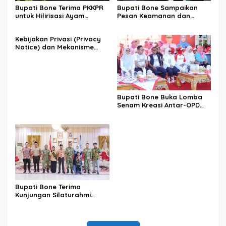
Bupati Bone Terima PKKPR
Bupati Bone Sampaikan
untuk Hilirisasi Ayam
Pesan Keamanan dan
Terintegrasi
Antisipasi El Nino di Bengo
Kebijakan Privasi (Privacy
Notice) dan Mekanisme
Pemenuhan Hak Subjek
Data pada Portal Bone
Satu Data
Bupati Bone Buka Lomba
Senam Kreasi Antar-OPD
Meriahkan HUT ke-81 RI
Bupati Bone Terima
Kunjungan Silaturahmi
Dandodiklatpur Rindam
XIV/Hasanuddin