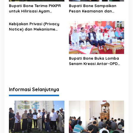
Bupati Bone Terima PKKPR
Bupati Bone Sampaikan
untuk Hilirisasi Ayam
Pesan Keamanan dan
Terintegrasi
Antisipasi El Nino di Bengo
Kebijakan Privasi (Privacy
Notice) dan Mekanisme
Pemenuhan Hak Subjek
Data pada Portal Bone
Satu Data
Bupati Bone Buka Lomba
Senam Kreasi Antar-OPD
Meriahkan HUT ke-81 RI
Informasi Selanjutnya