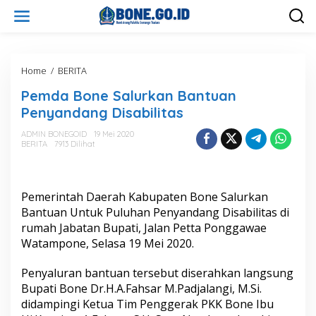
L
e
w
a
t
i
Home
/
BERITA
P
k
e
Pemda Bone Salurkan Bantuan
e
m
k
d
Penyandang Disabilitas
o
a
n
B
ADMIN BONEGOID
19 Mei 2020
t
BERITA
7913 Dilihat
o
e
n
n
e
S
Pemerintah Daerah Kabupaten Bone Salurkan
a
l
Bantuan Untuk Puluhan Penyandang Disabilitas di
u
rumah Jabatan Bupati, Jalan Petta Ponggawae
r
Watampone, Selasa 19 Mei 2020.
k
a
Penyaluran bantuan tersebut diserahkan langsung
n
B
Bupati Bone Dr.H.A.Fahsar M.Padjalangi, M.Si.
a
didampingi Ketua Tim Penggerak PKK Bone Ibu
n