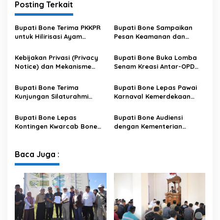
Posting Terkait
Bupati Bone Terima PKKPR
Bupati Bone Sampaikan
untuk Hilirisasi Ayam
Pesan Keamanan dan
Terintegrasi
Antisipasi El Nino di Bengo
Kebijakan Privasi (Privacy
Bupati Bone Buka Lomba
Notice) dan Mekanisme
Senam Kreasi Antar-OPD
Pemenuhan Hak Subjek
Meriahkan HUT ke-81 RI
Data pada Portal Bone
Bupati Bone Terima
Bupati Bone Lepas Pawai
Satu Data
Kunjungan Silaturahmi
Karnaval Kemerdekaan
Dandodiklatpur Rindam
PAUD se-Kabupaten Bone
XIV/Hasanuddin
Sambut HUT ke-81 RI
Bupati Bone Lepas
Bupati Bone Audiensi
Kontingen Kwarcab Bone
dengan Kementerian
Menuju Jambore Nasional
Kehutanan Bahas
XII Tahun 2026
Penataan Kawasan Hutan
untuk Kepastian Hak Tanah
Baca Juga :
Masyarakat