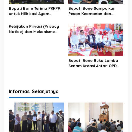
Bupati Bone Terima PKKPR
Bupati Bone Sampaikan
untuk Hilirisasi Ayam
Pesan Keamanan dan
Terintegrasi
Antisipasi El Nino di Bengo
Kebijakan Privasi (Privacy
Notice) dan Mekanisme
Pemenuhan Hak Subjek
Data pada Portal Bone
Satu Data
Bupati Bone Buka Lomba
Senam Kreasi Antar-OPD
Meriahkan HUT ke-81 RI
Informasi Selanjutnya