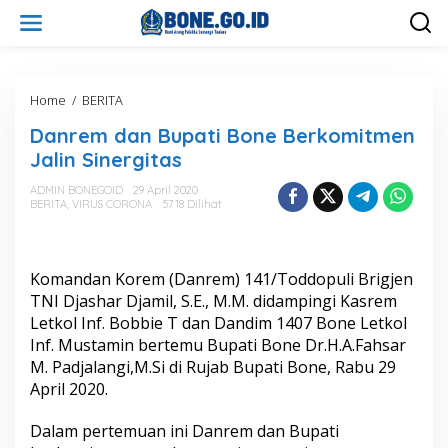
L
e
w
a
t
i
Home
/
BERITA
D
k
a
Danrem dan Bupati Bone Berkomitmen
e
n
k
r
Jalin Sinergitas
o
e
n
m
ADMIN BONEGOID
29 April 2020
t
BERITA
,
VIRUS CORONA
5718 Dilihat
d
e
a
n
n
B
Komandan Korem (Danrem) 141/Toddopuli Brigjen
u
p
TNI Djashar Djamil, S.E., M.M. didampingi Kasrem
a
Letkol Inf. Bobbie T dan Dandim 1407 Bone Letkol
t
Inf. Mustamin bertemu Bupati Bone Dr.H.A.Fahsar
i
M. Padjalangi,M.Si di Rujab Bupati Bone, Rabu 29
B
April 2020.
o
n
e
Dalam pertemuan ini Danrem dan Bupati
B