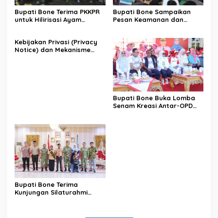
Bupati Bone Terima PKKPR
Bupati Bone Sampaikan
untuk Hilirisasi Ayam
Pesan Keamanan dan
Terintegrasi
Antisipasi El Nino di Bengo
Kebijakan Privasi (Privacy
Notice) dan Mekanisme
Pemenuhan Hak Subjek
Data pada Portal Bone
Satu Data
Bupati Bone Buka Lomba
Senam Kreasi Antar-OPD
Meriahkan HUT ke-81 RI
Bupati Bone Terima
Kunjungan Silaturahmi
Dandodiklatpur Rindam
XIV/Hasanuddin