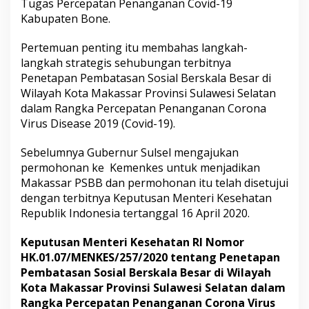
Tugas Percepatan Penanganan Covid-19
u
Kabupaten Bone.
p
a
t
Pertemuan penting itu membahas langkah-
e
langkah strategis sehubungan terbitnya
n
Penetapan Pembatasan Sosial Berskala Besar di
B
Wilayah Kota Makassar Provinsi Sulawesi Selatan
o
dalam Rangka Percepatan Penanganan Corona
n
e
Virus Disease 2019 (Covid-19).
B
a
Sebelumnya Gubernur Sulsel mengajukan
h
permohonan ke Kemenkes untuk menjadikan
a
Makassar PSBB dan permohonan itu telah disetujui
s
D
dengan terbitnya Keputusan Menteri Kesehatan
a
Republik Indonesia tertanggal 16 April 2020.
m
p
Keputusan Menteri Kesehatan RI Nomor
a
HK.01.07/MENKES/257/2020 tentang Penetapan
k
P
Pembatasan Sosial Berskala Besar di Wilayah
S
Kota Makassar Provinsi Sulawesi Selatan dalam
B
Rangka Percepatan Penanganan Corona Virus
B