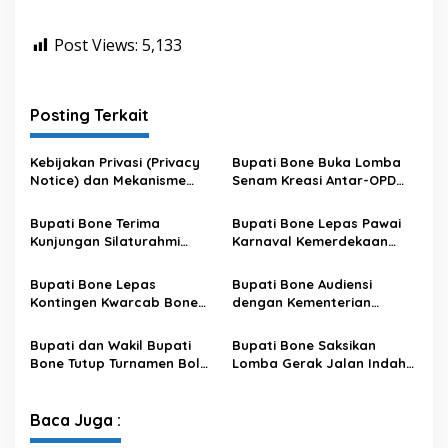
Post Views:
5,133
Posting Terkait
Kebijakan Privasi (Privacy
Bupati Bone Buka Lomba
Notice) dan Mekanisme
Senam Kreasi Antar-OPD
Pemenuhan Hak Subjek
Meriahkan HUT ke-81 RI
Data pada Portal Bone
Bupati Bone Terima
Bupati Bone Lepas Pawai
Satu Data
Kunjungan Silaturahmi
Karnaval Kemerdekaan
Dandodiklatpur Rindam
PAUD se-Kabupaten Bone
XIV/Hasanuddin
Sambut HUT ke-81 RI
Bupati Bone Lepas
Bupati Bone Audiensi
Kontingen Kwarcab Bone
dengan Kementerian
Menuju Jambore Nasional
Kehutanan Bahas
XII Tahun 2026
Penataan Kawasan Hutan
Bupati dan Wakil Bupati
Bupati Bone Saksikan
untuk Kepastian Hak Tanah
Bone Tutup Turnamen Bola
Lomba Gerak Jalan Indah
Masyarakat
Voli BerAmal Cup 2026,
Pelajar, Tanamkan Disiplin
Tambah Bonus Rp10 Juta
dan Bangkitkan Semangat
untuk Para Juara
Kemerdekaan
Baca Juga :