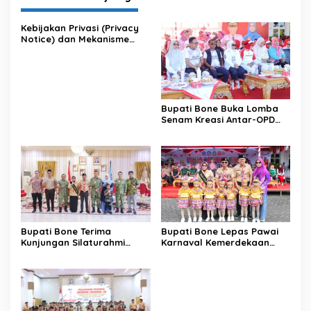
Kebijakan Privasi (Privacy
Notice) dan Mekanisme
Pemenuhan Hak Subjek
Data pada Portal Bone
Satu Data
Bupati Bone Buka Lomba
Senam Kreasi Antar-OPD
Meriahkan HUT ke-81 RI
Bupati Bone Terima
Bupati Bone Lepas Pawai
Kunjungan Silaturahmi
Karnaval Kemerdekaan
Dandodiklatpur Rindam
PAUD se-Kabupaten Bone
XIV/Hasanuddin
Sambut HUT ke-81 RI