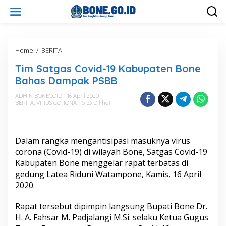
L
e
w
a
t
i
Home
/
BERITA
T
k
i
Tim Satgas Covid-19 Kabupaten Bone
e
m
k
S
Bahas Dampak PSBB
o
a
n
t
ADMIN BONEGOID
16 April 2020
t
BERITA
,
VIRUS CORONA
5133 Dilihat
g
e
a
n
s
C
Dalam rangka mengantisipasi masuknya virus
o
v
corona (Covid-19) di wilayah Bone, Satgas Covid-19
i
Kabupaten Bone menggelar rapat terbatas di
d
gedung Latea Riduni Watampone, Kamis, 16 April
-
2020.
1
9
K
Rapat tersebut dipimpin langsung Bupati Bone Dr.
a
H. A. Fahsar M. Padjalangi M.Si. selaku Ketua Gugus
b