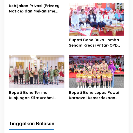
Kebijakan Privasi (Privacy
Notice) dan Mekanisme
Pemenuhan Hak Subjek
Data pada Portal Bone
Satu Data
Bupati Bone Buka Lomba
Senam Kreasi Antar-OPD
Meriahkan HUT ke-81 RI
Bupati Bone Terima
Bupati Bone Lepas Pawai
Kunjungan Silaturahmi
Karnaval Kemerdekaan
Dandodiklatpur Rindam
PAUD se-Kabupaten Bone
XIV/Hasanuddin
Sambut HUT ke-81 RI
Tinggalkan Balasan