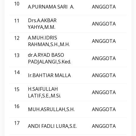
10
4
A.PURNAMA SARI A.
ANGGOTA
GE
Drs.A.AKBAR
11
ANGGOTA
GO
YAHYA,M.M.
A.MUH.IDRIS
12
ANGGOTA
GO
RAHMAN,S.H.,M.H.
dr.A.RYAD BASO
13
ANGGOTA
GO
PADJALANGI,S.Ked.
14
Ir.BAHTIAR MALLA
ANGGOTA
F-B
H.SAIFULLAH
15
ANGGOTA
F-B
LATIF,S.E.,M.Si.
16
MUH.ASRULLAH,S.H.
ANGGOTA
F-K
17
ANDI FADLI LURA,S.E.
ANGGOTA
F-K