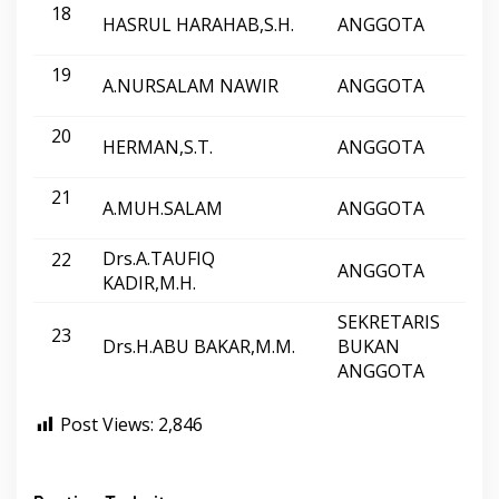
18
HASRUL HARAHAB,S.H.
ANGGOTA
F-K
19
A.NURSALAM NAWIR
ANGGOTA
PA
20
HERMAN,S.T.
ANGGOTA
PA
21
A.MUH.SALAM
ANGGOTA
NA
Drs.A.TAUFIQ
22
ANGGOTA
NA
KADIR,M.H.
SEKRETARIS
23
Drs.H.ABU BAKAR,M.M.
BUKAN
–
ANGGOTA
Post Views:
2,846