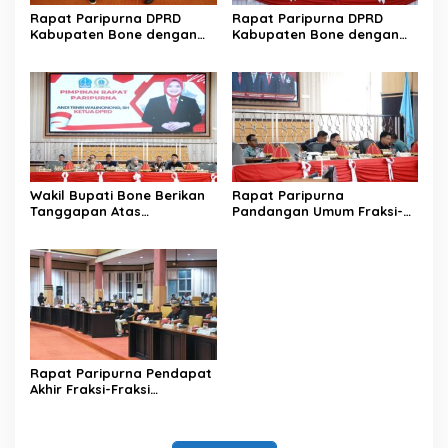
Rapat Paripurna DPRD
Rapat Paripurna DPRD
Kabupaten Bone dengan
Kabupaten Bone dengan
agenda Penyampaian
agenda Penyampaian
Pendapat Akhir Fraksi-
Pendapat Akhir Fraksi-
Fraksi terhadap
Fraksi terhadap
Rancangan Peraturan
Rancangan Peraturan
Daerah (Ranperda)
Daerah (Ranperda)
Wakil Bupati Bone Berikan
Rapat Paripurna
Tanggapan Atas
Pandangan Umum Fraksi-
Pandangan Umum Fraksi-
Fraksi DPRD terhadap
Fraksi DPRD pada Rapat
Rancangan Peraturan
Paripurna DPRD Bone
Daerah tentang Perubahan
APBD
Rapat Paripurna Pendapat
Akhir Fraksi-Fraksi
Terhadap Ranperda
Pembentukan Perangkat
Daerah