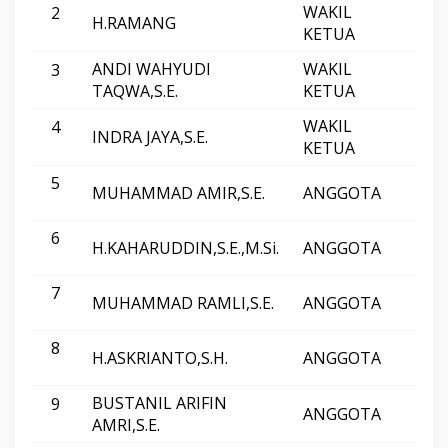
WAKIL
2
D
H.RAMANG
GE
P
KETUA
R
D
ANDI WAHYUDI
WAKIL
3
PA
K
TAQWA,S.E.
KETUA
a
b
WAKIL
4
INDRA JAYA,S.E.
DE
u
KETUA
p
a
5
MUHAMMAD AMIR,S.E.
ANGGOTA
DE
t
e
n
6
H.KAHARUDDIN,S.E.,M.Si.
B
ANGGOTA
DE
o
n
7
e
MUHAMMAD RAMLI,S.E.
ANGGOTA
PKS
2
0
8
1
H.ASKRIANTO,S.H.
ANGGOTA
PKS
9
-
BUSTANIL ARIFIN
9
2
ANGGOTA
GE
AMRI,S.E.
0
2