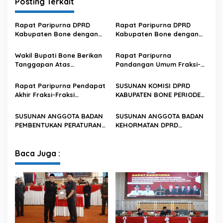
Posting Terkait
Rapat Paripurna DPRD
Rapat Paripurna DPRD
Kabupaten Bone dengan
Kabupaten Bone dengan
agenda Penyampaian
agenda Penyampaian
Pendapat Akhir Fraksi-
Pendapat Akhir Fraksi-
Wakil Bupati Bone Berikan
Rapat Paripurna
Fraksi terhadap
Fraksi terhadap
Tanggapan Atas
Pandangan Umum Fraksi-
Rancangan Peraturan
Rancangan Peraturan
Pandangan Umum Fraksi-
Fraksi DPRD terhadap
Daerah (Ranperda)
Daerah (Ranperda)
Fraksi DPRD pada Rapat
Rancangan Peraturan
Rapat Paripurna Pendapat
SUSUNAN KOMISI DPRD
Paripurna DPRD Bone
Daerah tentang Perubahan
Akhir Fraksi-Fraksi
KABUPATEN BONE PERIODE
APBD
Terhadap Ranperda
2024-2029
Pembentukan Perangkat
SUSUNAN ANGGOTA BADAN
SUSUNAN ANGGOTA BADAN
Daerah
PEMBENTUKAN PERATURAN
KEHORMATAN DPRD
DAERAH DPRD KABUPATEN
KABUPATEN BONE 2024-2029
BONE PERIODE 2024-2029
Baca Juga :