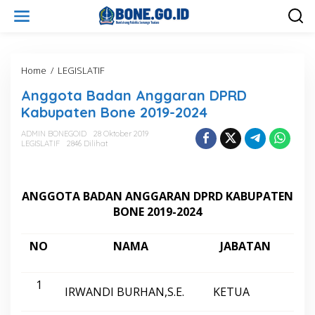
L
e
w
a
t
i
Home
/
LEGISLATIF
A
k
n
Anggota Badan Anggaran DPRD
e
g
k
g
Kabupaten Bone 2019-2024
o
o
n
t
ADMIN BONEGOID
28 Oktober 2019
t
LEGISLATIF
2846 Dilihat
a
e
B
n
a
d
ANGGOTA BADAN ANGGARAN DPRD KABUPATEN
a
n
BONE 2019-2024
A
n
NO
NAMA
JABATAN
F
g
g
a
1
r
IRWANDI BURHAN,S.E.
KETUA
GO
a
n