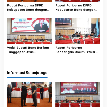
Rapat Paripurna DPRD
Rapat Paripurna DPRD
Kabupaten Bone dengan
Kabupaten Bone dengan
agenda Penyampaian
agenda Penyampaian
Pendapat Akhir Fraksi-
Pendapat Akhir Fraksi-
Fraksi terhadap
Fraksi terhadap
Rancangan Peraturan
Rancangan Peraturan
Daerah (Ranperda)
Daerah (Ranperda)
Wakil Bupati Bone Berikan
Rapat Paripurna
Tanggapan Atas
Pandangan Umum Fraksi-
Pandangan Umum Fraksi-
Fraksi DPRD terhadap
Fraksi DPRD pada Rapat
Rancangan Peraturan
Paripurna DPRD Bone
Daerah tentang Perubahan
APBD
Informasi Selanjutnya