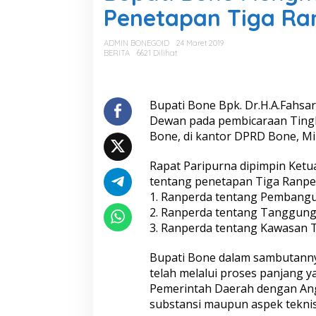
a
Penetapan Tiga Ra
t
i
B
ADMIN BONEGOID
24 Maret 2019
o
BERITA
6621 Dilihat
n
e
M
e
Bupati Bone Bpk. Dr.H.A.Fahsar
n
Dewan pada pembicaraan Tingk
g
Bone, di kantor DPRD Bone, Mi
h
a
Rapat Paripurna dipimpin Ket
d
i
tentang penetapan Tiga Ranper
r
1. Ranperda tentang Pembang
i
2. Ranperda tentang Tanggung
R
3. Ranperda tentang Kawasan 
a
p
a
Bupati Bone dalam sambutannya
t
telah melalui proses panjang 
P
Pemerintah Daerah dengan Ang
a
substansi maupun aspek teknis
r