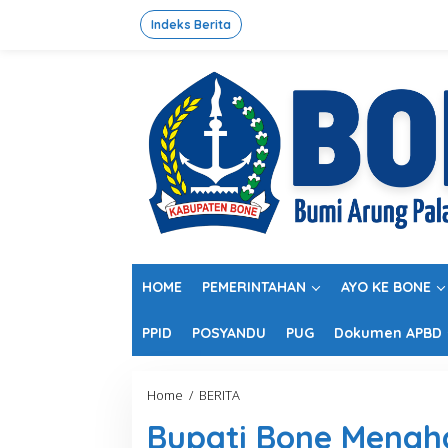
L
e
Indeks Berita
w
a
t
i
k
e
k
o
n
t
e
n
HOME
PEMERINTAHAN
AYO KE BONE
PPID
POSYANDU
PUG
Dokumen APBD
Home
/
BERITA
B
u
Bupati Bone Mengha
p