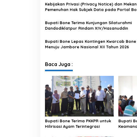
d
Kebijakan Privasi (Privacy Notice) dan Meka
a
Pemenuhan Hak Subjek Data pada Portal Bo
Satu Data
Bupati Bone Terima Kunjungan Silaturahmi
Dandodiklatpur Rindam XIV/Hasanuddin
Bupati Bone Lepas Kontingen Kwarcab Bone
Menuju Jambore Nasional XII Tahun 2026
Baca Juga :
Bupati Bone Terima PKKPR untuk
Bupati B
Hilirisasi Ayam Terintegrasi
Keamanan
di Bengo