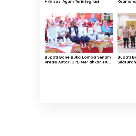
Hilirisasi Ayam Terintegrasi
Keamanan
di Bengo
Bupati Bone Buka Lomba Senam
Bupati B
Kreasi Antar-OPD Meriahkan HUT
Silatura
ke-81 RI
Rindam 