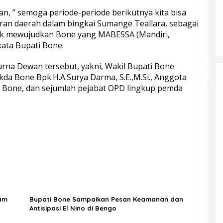
n, ” semoga periode-periode berikutnya kita bisa
an daerah dalam bingkai Sumange Teallara, sebagai
k mewujudkan Bone yang MABESSA (Mandiri,
kata Bupati Bone.
urna Dewan tersebut, yakni, Wakil Bupati Bone
kda Bone Bpk.H.A.Surya Darma, S.E.,M.Si., Anggota
a Bone, dan sejumlah pejabat OPD lingkup pemda
yam
Bupati Bone Sampaikan Pesan Keamanan dan
Antisipasi El Nino di Bengo