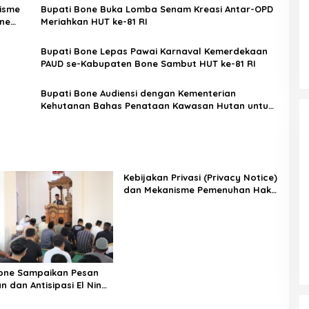
nisme
Bupati Bone Buka Lomba Senam Kreasi Antar-OPD
ne
Meriahkan HUT ke-81 RI
Bupati Bone Lepas Pawai Karnaval Kemerdekaan
PAUD se-Kabupaten Bone Sambut HUT ke-81 RI
Bupati Bone Audiensi dengan Kementerian
Kehutanan Bahas Penataan Kawasan Hutan untuk
Kepastian Hak Tanah Masyarakat
Kebijakan Privasi (Privacy Notice)
dan Mekanisme Pemenuhan Hak
Subjek Data pada Portal Bone
Satu Data
one Sampaikan Pesan
 dan Antisipasi El Nino