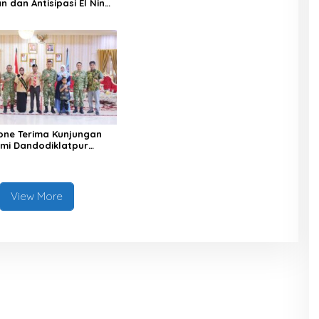
 dan Antisipasi El Nino
one Terima Kunjungan
hmi Dandodiklatpur
XIV/Hasanuddin
View More