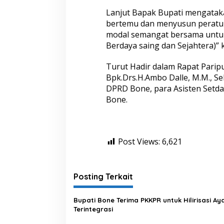
i
p
Lanjut Bapak Bupati mengataka
u
bertemu dan menyusun peratur
r
modal semangat bersama untu
n
Berdaya saing dan Sejahtera)” 
a
P
e
Turut Hadir dalam Rapat Parip
n
Bpk.Drs.H.Ambo Dalle, M.M., Se
e
DPRD Bone, para Asisten Setd
t
Bone.
a
p
a
n
T
Post Views:
6,621
i
g
a
R
Posting Terkait
a
n
p
Bupati Bone Terima PKKPR untuk Hilirisasi A
e
Terintegrasi
r