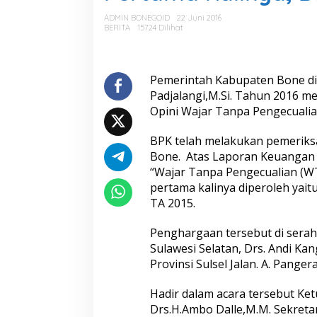
t
a
ADMIN BONEGOID
22 Juni 2016
m
BERITA
15724 Dilihat
a
K
a
l
Pemerintah Kabupaten Bone di
i
Padjalangi,M.Si. Tahun 2016 m
n
Opini Wajar Tanpa Pengecualia
y
a
BPK telah melakukan pemerik
,
B
Bone. Atas Laporan Keuangan 
o
“Wajar Tanpa Pengecualian (WT
n
pertama kalinya diperoleh yait
e
TA 2015.
R
a
i
Penghargaan tersebut di serah
h
Sulawesi Selatan, Drs. Andi Ka
W
Provinsi Sulsel Jalan. A. Pange
T
P
Hadir dalam acara tersebut Ke
Drs.H.Ambo Dalle,M.M. Sekretar