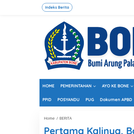
L
e
Indeks Berita
w
a
t
i
k
e
k
o
n
t
e
n
HOME
PEMERINTAHAN
AYO KE BONE
PPID
POSYANDU
PUG
Dokumen APBD
Home
/
BERITA
P
e
Pertama Kalinya, 
r