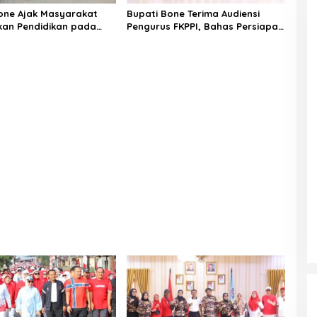
one Ajak Masyarakat
Bupati Bone Terima Audiensi
skan Pendidikan pada
Pengurus FKPPI, Bahas Persiapan
 HUT ke-81 RI di
Rangkaian Kegiatan HUT ke-81
Kemerdekaan RI