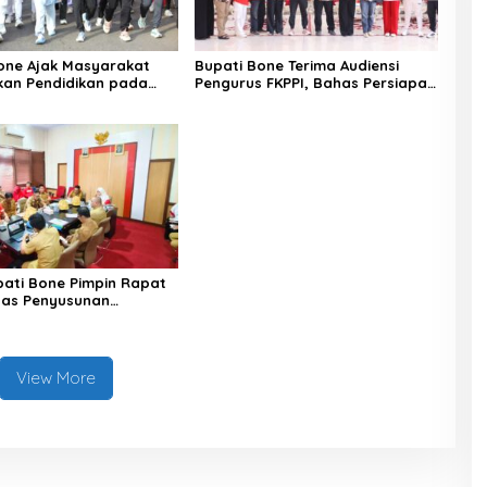
one Ajak Masyarakat
Bupati Bone Terima Audiensi
skan Pendidikan pada
Pengurus FKPPI, Bahas Persiapan
 HUT ke-81 RI di
Rangkaian Kegiatan HUT ke-81
Kemerdekaan RI
pati Bone Pimpin Rapat
has Penyusunan
an KUPA-PPAS
an APBD 2026
View More