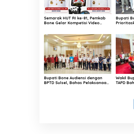
Semarak HUT RI ke-81, Pemkab
Bupati B
Bone Gelar Kompetisi Video
Priorita
Kreatif Antar Kecamatan
Roadshow
Lamuru
Bupati Bone Audiensi dengan
Wakil Bu
BPTD Sulsel, Bahas Pelaksanaan
TAPD Ba
Car Free Day di Terminal Petta
Rancang
Ponggawae
Perubah