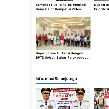
Semarak HUT RI ke-81, Pemkab
Bupati B
Bone Gelar Kompetisi Video
Priorita
Kreatif Antar Kecamatan
Roadshow
Lamuru
Bupati Bone Audiensi dengan
BPTD Sulsel, Bahas Pelaksanaan
Car Free Day di Terminal Petta
Ponggawae
Informasi Selanjutnya