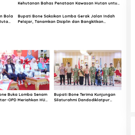
Kehutanan Bahas Penataan Kawasan Hutan untuk
Kepastian Hak Tanah Masyarakat
n Bola
Bupati Bone Saksikan Lomba Gerak Jalan Indah
Juta
Pelajar, Tanamkan Disiplin dan Bangkitkan
Semangat Kemerdekaan
Bone Buka Lomba Senam
Bupati Bone Terima Kunjungan
ntar-OPD Meriahkan HUT
Silaturahmi Dandodiklatpur
Rindam XIV/Hasanuddin