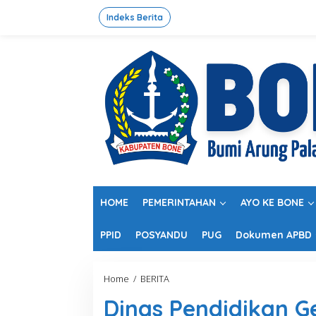
L
e
Indeks Berita
w
a
t
i
k
e
k
o
n
t
e
n
HOME
PEMERINTAHAN
AYO KE BONE
PPID
POSYANDU
PUG
Dokumen APBD
Home
/
BERITA
D
i
Dinas Pendidikan Ge
n