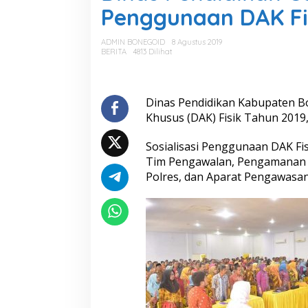
a
Penggunaan DAK Fi
s
P
e
ADMIN BONEGOID
8 Agustus 2019
n
BERITA
4813 Dilihat
d
i
d
i
Dinas Pendidikan Kabupaten B
k
Khusus (DAK) Fisik Tahun 2019, 
a
n
Sosialisasi Penggunaan DAK Fi
G
Tim Pengawalan, Pengamanan 
e
l
Polres, dan Aparat Pengawasan
a
r
S
o
s
i
a
l
i
s