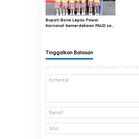
Bupati Bone Lepas Pawai
Karnaval Kemerdekaan PAUD se-
Kabupaten Bone Sambut HUT ke-
81 RI
Tinggalkan Balasan
Alamat email Anda tidak akan dipublikasikan.
Ruas yang 