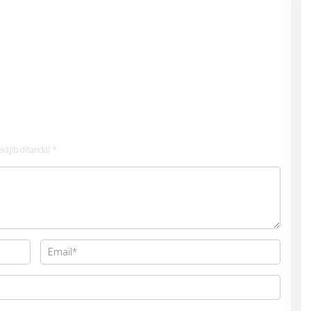
wajib ditandai
*