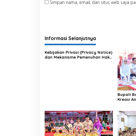
Simpan nama, email, dan situs web saya pa
Informasi Selanjutnya
Kebijakan Privasi (Privacy Notice)
dan Mekanisme Pemenuhan Hak
Subjek Data pada Portal Bone
Satu Data
Bupati 
Kreasi A
ke-81 RI