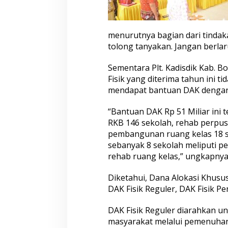
a
s
i
P
menurutnya bagian dari tindak
e
tolong tanyakan. Jangan berlar
n
g
g
Sementara Plt. Kadisdik Kab. B
u
Fisik yang diterima tahun ini ti
n
mendapat bantuan DAK dengan t
a
a
“Bantuan DAK Rp 51 Miliar ini te
n
D
RKB 146 sekolah, rehab perpus
A
pembangunan ruang kelas 18 s
K
sebanyak 8 sekolah meliputi 
F
rehab ruang kelas,” ungkapnya
i
s
i
Diketahui, Dana Alokasi Khusus 
k
DAK Fisik Reguler, DAK Fisik Pe
T
a
DAK Fisik Reguler diarahkan u
h
masyarakat melalui pemenuhan
u