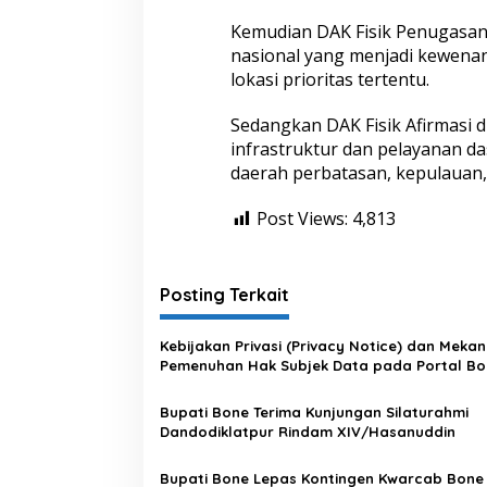
n
2
Kemudian DAK Fisik Penugasan
0
nasional yang menjadi kewenan
1
lokasi prioritas tertentu.
9
Sedangkan DAK Fisik Afirmas
infrastruktur dan pelayanan da
daerah perbatasan, kepulauan, 
Post Views:
4,813
Posting Terkait
Kebijakan Privasi (Privacy Notice) dan Meka
Pemenuhan Hak Subjek Data pada Portal Bo
Satu Data
Bupati Bone Terima Kunjungan Silaturahmi
Dandodiklatpur Rindam XIV/Hasanuddin
Bupati Bone Lepas Kontingen Kwarcab Bone